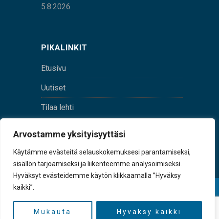
5.8.2026
PIKALINKIT
Etusivu
Uutiset
Tilaa lehti
Yhteystiedot
Arvostamme yksityisyyttäsi
Digilehti
Käytämme evästeitä selauskokemuksesi parantamiseksi,
sisällön tarjoamiseksi ja liikenteemme analysoimiseksi.
Hyväksyt evästeidemme käytön klikkaamalla ”Hyväksy
kaikki”.
© Sulkava-lehti • Sulkavan Kotiseutulehti Oy • Y-
tunnus 0167229-8
Mukauta
Hyväksy kaikki