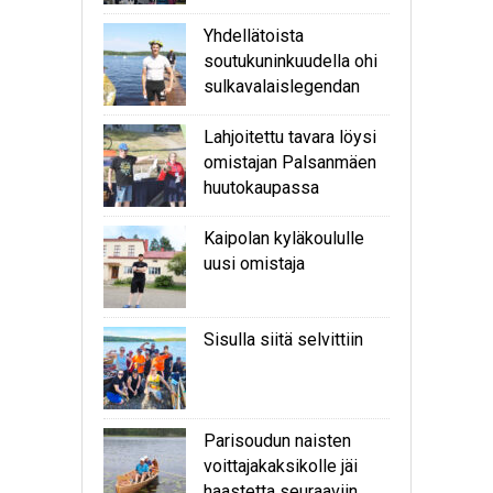
Yhdellätoista
soutukuninkuudella ohi
sulkavalaislegendan
Lahjoitettu tavara löysi
omistajan Palsanmäen
huutokaupassa
Kaipolan kyläkoululle
uusi omistaja
Sisulla siitä selvittiin
Parisoudun naisten
voittajakaksikolle jäi
haastetta seuraaviin