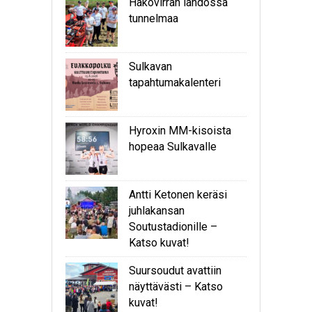
Hakovirran lähdössä
tunnelmaa
Sulkavan
tapahtumakalenteri
Hyroxin MM-kisoista
hopeaa Sulkavalle
Antti Ketonen keräsi
juhlakansan
Soutustadionille –
Katso kuvat!
Suursoudut avattiin
näyttävästi – Katso
kuvat!