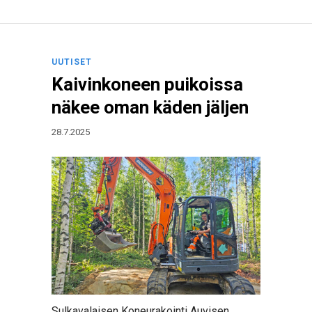
UUTISET
Kaivinkoneen puikoissa
näkee oman käden jäljen
28.7.2025
Sulkavalaisen Koneurakointi Auvisen