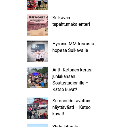
Sulkavan
tapahtumakalenteri
Hyroxin MM-kisoista
hopeaa Sulkavalle
Antti Ketonen keräsi
juhlakansan
Soutustadionille –
Katso kuvat!
Suursoudut avattiin
näyttävästi – Katso
kuvat!
Yhdellätoista