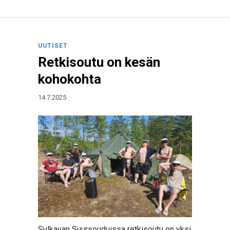
UUTISET
Retkisoutu on kesän
kohokohta
14.7.2025
Sulkavan Suursouduissa retkisoutu on yksi