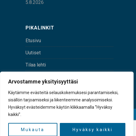
5.8.2026
PIKALINKIT
Etusivu
Uutiset
Tilaa lehti
Yhteystiedot
Arvostamme yksityisyyttäsi
Digilehti
Käytämme evästeitä selauskokemuksesi parantamiseksi,
sisällön tarjoamiseksi ja liikenteemme analysoimiseksi.
Hyväksyt evästeidemme käytön klikkaamalla ”Hyväksy
kaikki”.
© Sulkava-lehti • Sulkavan Kotiseutulehti Oy • Y-
tunnus 0167229-8
Mukauta
Hyväksy kaikki
TAKAISIN YLÖS