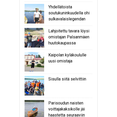
Yhdellätoista
soutukuninkuudella ohi
sulkavalaislegendan
Lahjoitettu tavara löysi
omistajan Palsanmäen
huutokaupassa
Kaipolan kyläkoululle
uusi omistaja
Sisulla siitä selvittiin
Parisoudun naisten
voittajakaksikolle jäi
haastetta seuraaviin