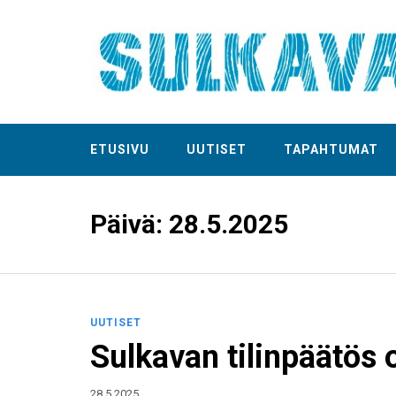
ETUSIVU
UUTISET
TAPAHTUMAT
Päivä:
28.5.2025
UUTISET
Sulkavan tilinpäätös
28.5.2025