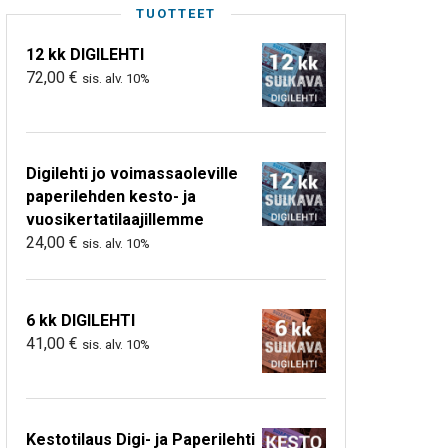
TUOTTEET
12 kk DIGILEHTI
72,00
€
sis. alv. 10%
Digilehti jo voimassaoleville
paperilehden kesto- ja
vuosikertatilaajillemme
24,00
€
sis. alv. 10%
6 kk DIGILEHTI
41,00
€
sis. alv. 10%
Kestotilaus Digi- ja Paperilehti