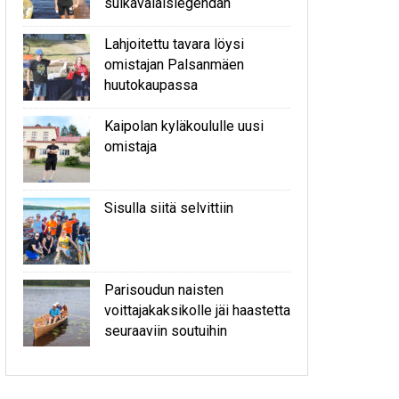
sulkavalaislegendan
Lahjoitettu tavara löysi
omistajan Palsanmäen
huutokaupassa
Kaipolan kyläkoululle uusi
omistaja
Sisulla siitä selvittiin
Parisoudun naisten
voittajakaksikolle jäi haastetta
seuraaviin soutuihin