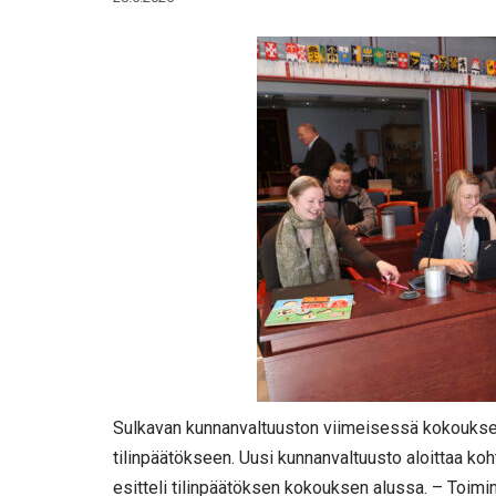
Sulkavan kunnanvaltuuston viimeisessä kokouksess
tilinpäätökseen. Uusi kunnanvaltuusto aloittaa koht
esitteli tilinpäätöksen kokouksen alussa. – Toimi