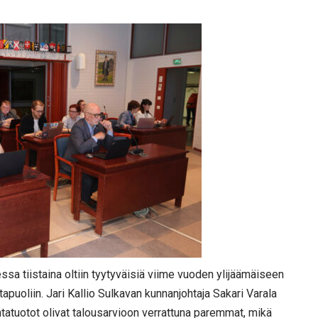
a tiistaina oltiin tyytyväisiä viime vuoden ylijäämäiseen
apuoliin. Jari Kallio Sulkavan kunnanjohtaja Sakari Varala
ntatuotot olivat talousarvioon verrattuna paremmat, mikä