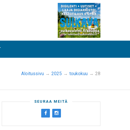
T
Aloitussivu
→
2025
→
toukokuu
→
28
SEURAA MEITÄ