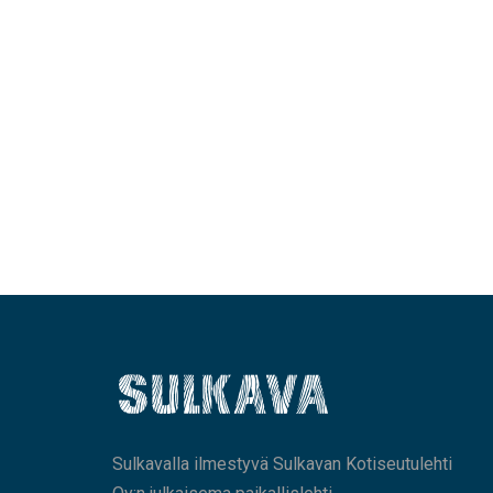
Sulkavalla ilmestyvä Sulkavan Kotiseutulehti