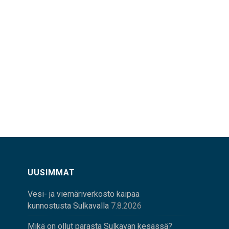
UUSIMMAT
Vesi- ja viemäriverkosto kaipaa
kunnostusta Sulkavalla
7.8.2026
Mikä on ollut parasta Sulkavan kesässä?