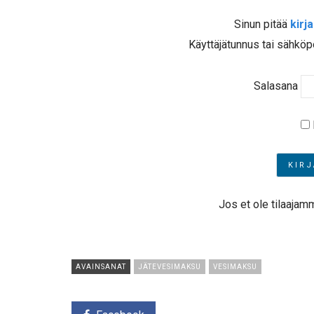
Sinun pitää
kirj
Käyttäjätunnus tai sähköp
Salasana
Jos et ole tilaajam
AVAINSANAT
JÄTEVESIMAKSU
VESIMAKSU