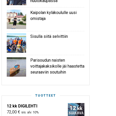
huutokaupassa
Kaipolan kyläkoululle uusi
omistaja
Sisulla siitä selvittiin
Parisoudun naisten
voittajakaksikolle jäi haastetta
seuraaviin soutuihin
TUOTTEET
12 kk DIGILEHTI
72,00
€
sis. alv. 10%