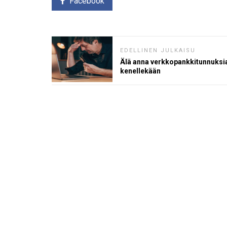
Facebook
EDELLINEN JULKAISU
Älä anna verkkopankkitunnuksi
kenellekään