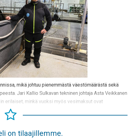
unnissa, mikä johtuu pienemmästä väestömäärästä sekä
rpeesta. Jari Kallio Sulkavan tekninen johtaja Asta Veikkanen
yvin erilaiset, minkä vuoksi myös vesimaksut ovat
li on tilaajillemme.