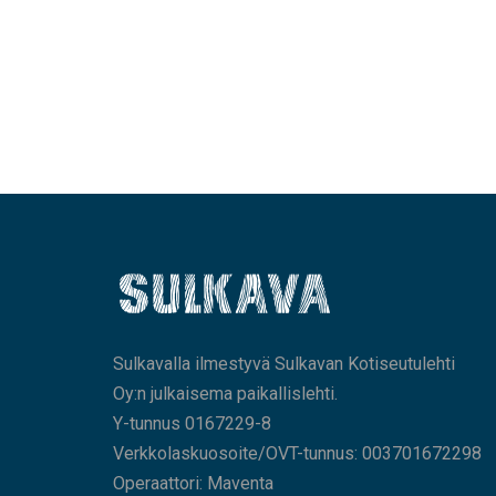
Sulkavalla ilmestyvä Sulkavan Kotiseutulehti
Oy:n julkaisema paikallislehti.
Y-tunnus 0167229-8
Verkkolaskuosoite/OVT-tunnus: 003701672298
Operaattori: Maventa