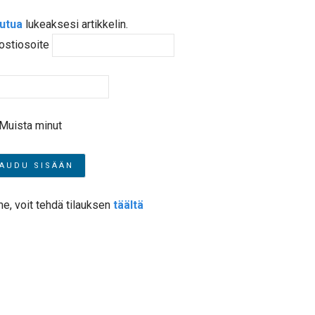
autua
lukeaksesi artikkelin.
ostiosoite
Muista minut
me, voit tehdä tilauksen
täältä