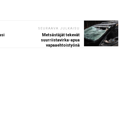
SEURAAVA JULKAISU
asi
Metsästäjät tekevät
suurriistavirka-apua
vapaaehtoistyönä