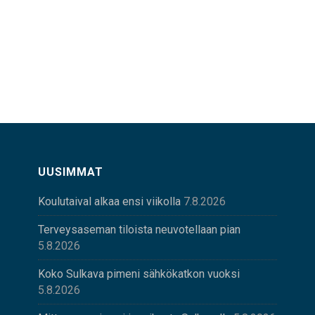
UUSIMMAT
Koulutaival alkaa ensi viikolla
7.8.2026
Terveysaseman tiloista neuvotellaan pian
5.8.2026
Koko Sulkava pimeni sähkökatkon vuoksi
5.8.2026