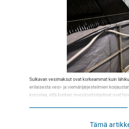
Sulkavan vesimaksut ovat korkeammat kuin lähik
erilaisesta vesi- ja viemärijärjestelmien korjausta
korostaa, että kuntien investointiohjelmat ovat h
Tämä artikke