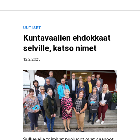
UUTISET
Kuntavaalien ehdokkaat
selville, katso nimet
12.2.2025
Sulkavalla toimivat puolueet ovat saaneet