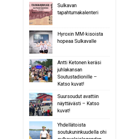
Sulkavan
tapahtumakalenteri
Hyroxin MM-kisoista
hopeaa Sulkavalle
Antti Ketonen keräsi
juhlakansan
Soutustadionille –
Katso kuvat!
Suursoudut avattiin
näyttävästi – Katso
kuvat!
Yhdellätoista
soutukuninkuudella ohi