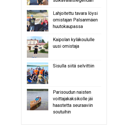
sulkavalaislegendan
Lahjoitettu tavara löysi
omistajan Palsanmäen
huutokaupassa
Kaipolan kyläkoululle
uusi omistaja
Sisulla siitä selvittiin
Parisoudun naisten
voittajakaksikolle jäi
haastetta seuraaviin
soutuihin