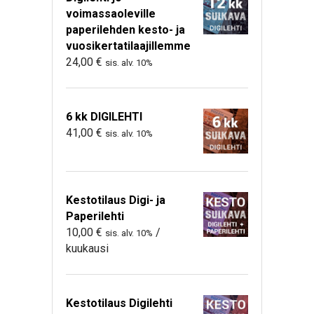
voimassaoleville
paperilehden kesto- ja
vuosikertatilaajillemme
24,00
€
sis. alv. 10%
6 kk DIGILEHTI
41,00
€
sis. alv. 10%
Kestotilaus Digi- ja
Paperilehti
10,00
€
/
sis. alv. 10%
kuukausi
Kestotilaus Digilehti