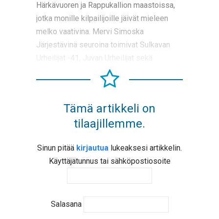
Härkävuoren ja Rappukallion maastoissa,
jotka monille kilpailijoille jäivät mieleen
melko vaativina. Mervi Simoska
Järjestävinä seuroina toimivat Sulkavan
Urheilijat -41, Juvan Urheilijat sekä
Tämä artikkeli on
tilaajillemme.
Sinun pitää
kirjautua
lukeaksesi artikkelin.
Käyttäjätunnus tai sähköpostiosoite
Salasana