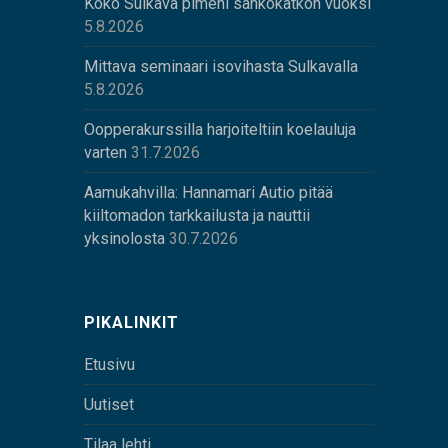
Koko Sulkava pimeni sähkökatkon vuoksi
5.8.2026
Mittava seminaari isovihasta Sulkavalla
5.8.2026
Oopperakurssilla harjoiteltiin koelauluja
varten
31.7.2026
Aamukahvilla: Hannamari Autio pitää
kiiltomadon tarkkailusta ja nauttii
yksinolosta
30.7.2026
PIKALINKIT
Etusivu
Uutiset
Tilaa lehti