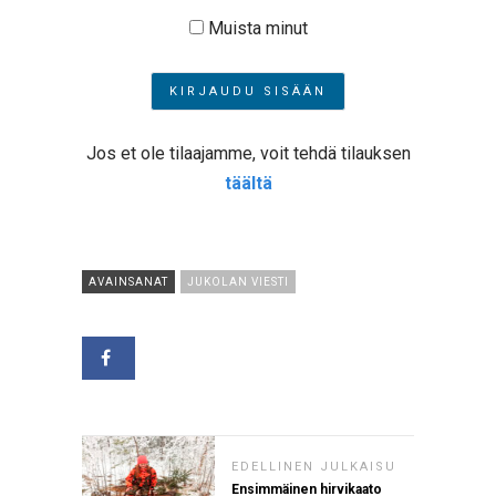
Muista minut
Jos et ole tilaajamme, voit tehdä tilauksen
täältä
AVAINSANAT
JUKOLAN VIESTI
EDELLINEN JULKAISU
Ensimmäinen hirvikaato