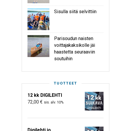
Sisulla siitä selvittiin
Parisoudun naisten
voittajakaksikolle jäi
haastetta seuraaviin
soutuihin
TUOTTEET
12 kk DIGILEHTI
72,00
€
sis. alv. 10%
Digilehti jo