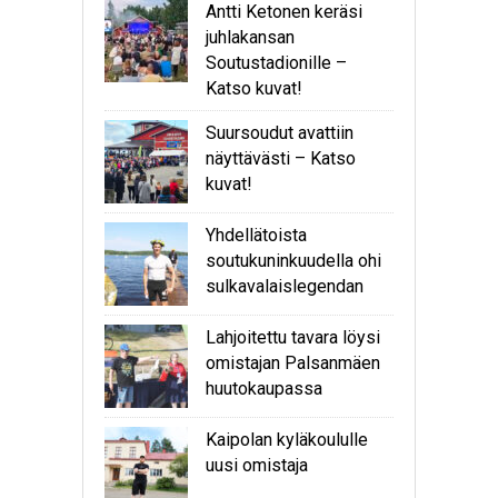
Antti Ketonen keräsi
juhlakansan
Soutustadionille –
Katso kuvat!
Suursoudut avattiin
näyttävästi – Katso
kuvat!
Yhdellätoista
soutukuninkuudella ohi
sulkavalaislegendan
Lahjoitettu tavara löysi
omistajan Palsanmäen
huutokaupassa
Kaipolan kyläkoululle
uusi omistaja