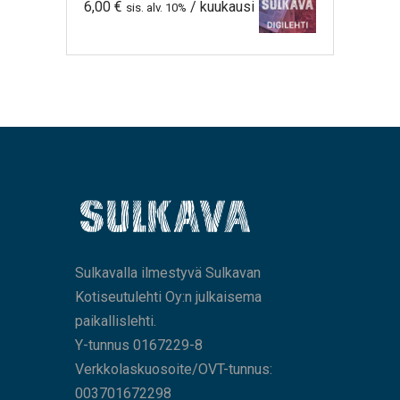
6,00
€
/ kuukausi
sis. alv. 10%
Sulkavalla ilmestyvä Sulkavan
Kotiseutulehti Oy:n julkaisema
paikallislehti.
Y-tunnus 0167229-8
Verkkolaskuosoite/OVT-tunnus:
003701672298