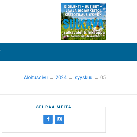
T
Aloitussivu
→
2024
→
syyskuu
→
05
SEURAA MEITÄ