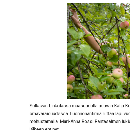
Sulkavan Linkolassa maaseudulla asuvan Katja Ko
omavaraisuudessa. Luonnonantimia riittää läpi vuod
mehustamalla. Mari-Anna Rossi Rantasalmen lukion
jälkeen ehtinyt