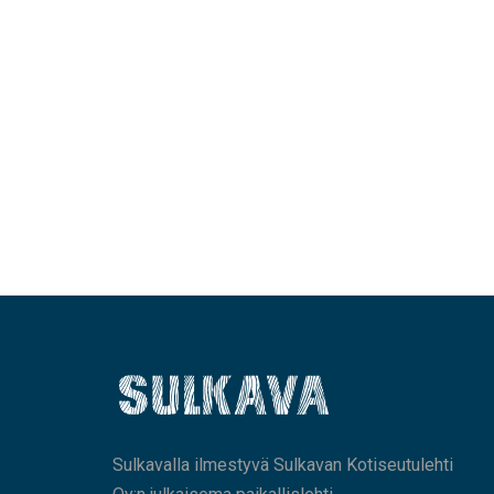
Sulkavalla ilmestyvä Sulkavan Kotiseutulehti