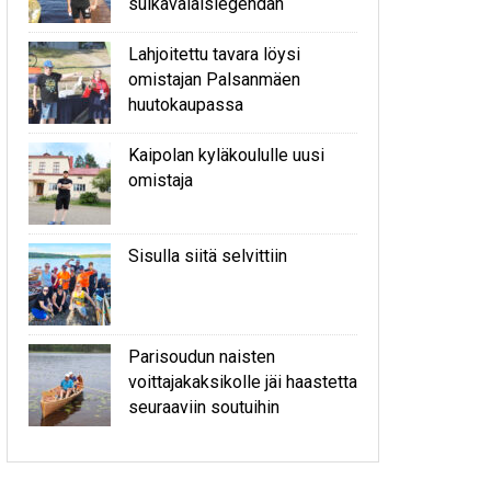
sulkavalaislegendan
Lahjoitettu tavara löysi
omistajan Palsanmäen
huutokaupassa
Kaipolan kyläkoululle uusi
omistaja
Sisulla siitä selvittiin
Parisoudun naisten
voittajakaksikolle jäi haastetta
seuraaviin soutuihin