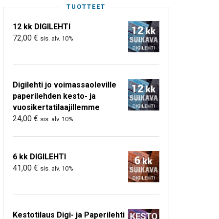
TUOTTEET
12 kk DIGILEHTI
72,00
€
sis. alv. 10%
Digilehti jo voimassaoleville
paperilehden kesto- ja
vuosikertatilaajillemme
24,00
€
sis. alv. 10%
6 kk DIGILEHTI
41,00
€
sis. alv. 10%
Kestotilaus Digi- ja Paperilehti