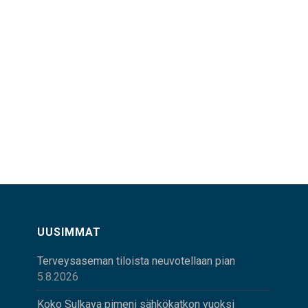
UUSIMMAT
Terveysaseman tiloista neuvotellaan pian
5.8.2026
Koko Sulkava pimeni sähkökatkon vuoksi