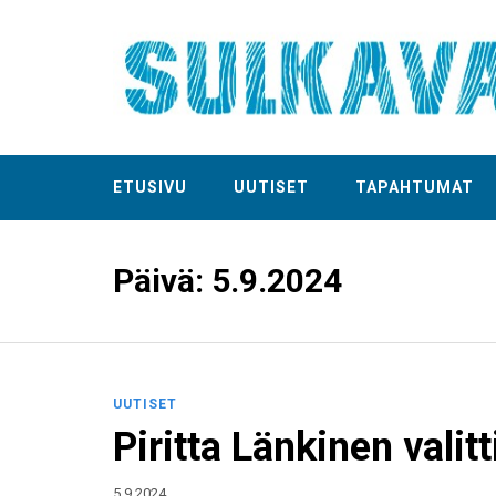
ETUSIVU
UUTISET
TAPAHTUMAT
Päivä:
5.9.2024
UUTISET
Piritta Länkinen valit
5.9.2024