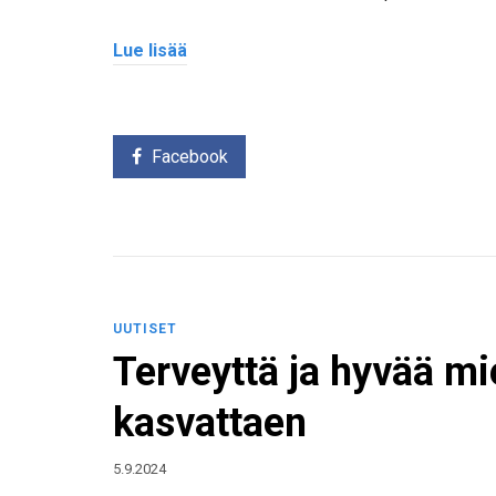
Lue lisää
Facebook
UUTISET
Terveyttä ja hyvää mie
kasvattaen
5.9.2024