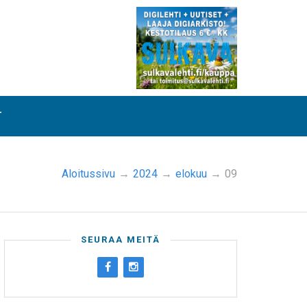
T
Aloitussivu
→
2024
→
elokuu
→
09
SEURAA MEITÄ