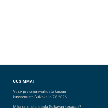
UUSIMMAT
Vesi- ja viemäriverkosto kaipaa
kunnostusta Sulkavalla
7.8.2026
Mikä on ollut parasta Sulkavan kesässä?