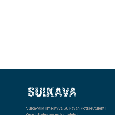
Sulkavalla ilmestyvä Sulkavan Kotiseutulehti