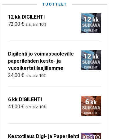
TUOTTEET
12 kk DIGILEHTI
72,00
€
sis. alv. 10%
Digilehti jo voimassaoleville
paperilehden kesto- ja
vuosikertatilaajillemme
24,00
€
sis. alv. 10%
6 kk DIGILEHTI
41,00
€
sis. alv. 10%
Kestotilaus Digi- ja Paperilehti