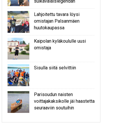
sulkavalaislegendan
Lahjoitettu tavara löysi
omistajan Palsanmäen
huutokaupassa
Kaipolan kyläkoululle uusi
omistaja
Sisulla siitä selvittiin
Parisoudun naisten
voittajakaksikolle jäi haastetta
seuraaviin soutuihin