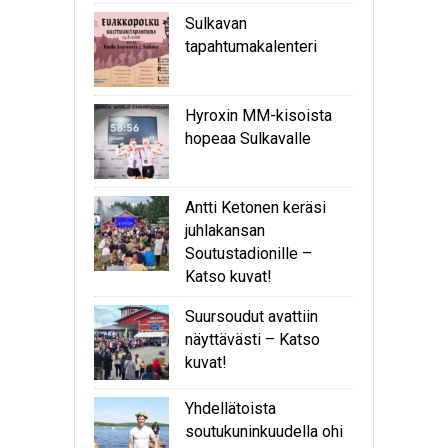
Sulkavan
tapahtumakalenteri
Hyroxin MM-kisoista
hopeaa Sulkavalle
Antti Ketonen keräsi
juhlakansan
Soutustadionille –
Katso kuvat!
Suursoudut avattiin
näyttävästi – Katso
kuvat!
Yhdellätoista
soutukuninkuudella ohi