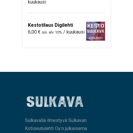
kuukausi
Kestotilaus Digilehti
6,00
€
/ kuukausi
sis. alv. 10%
Sulkavalla ilmestyvä Sulkavan
Kotiseutulehti Oy:n julkaisema