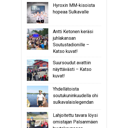
Hyroxin MM-kisoista
hopeaa Sulkavalle
Antti Ketonen keräsi
juhlakansan
Soutustadionille –
Katso kuvat!
Suursoudut avattiin
näyttävästi – Katso
kuvat!
Yhdellätoista
soutukuninkuudella ohi
sulkavalaislegendan
Lahjoitettu tavara löysi
omistajan Palsanmäen