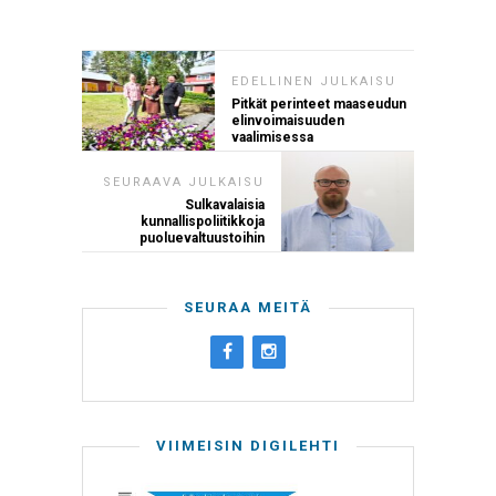
EDELLINEN JULKAISU
Pitkät perinteet maaseudun
elinvoimaisuuden
vaalimisessa
SEURAAVA JULKAISU
Sulkavalaisia
kunnallispoliitikkoja
puoluevaltuustoihin
SEURAA MEITÄ
VIIMEISIN DIGILEHTI