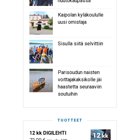
huutokaupassa
Kaipolan kyläkoululle
uusi omistaja
Sisulla siitä selvittiin
Parisoudun naisten
voittajakaksikolle jäi
haastetta seuraaviin
soutuihin
TUOTTEET
12 kk DIGILEHTI