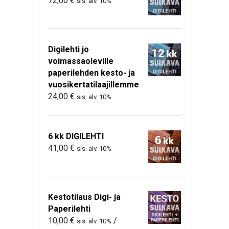
72,00
€
sis. alv. 10%
Digilehti jo
voimassaoleville
paperilehden kesto- ja
vuosikertatilaajillemme
24,00
€
sis. alv. 10%
6 kk DIGILEHTI
41,00
€
sis. alv. 10%
Kestotilaus Digi- ja
Paperilehti
10,00
€
/
sis. alv. 10%