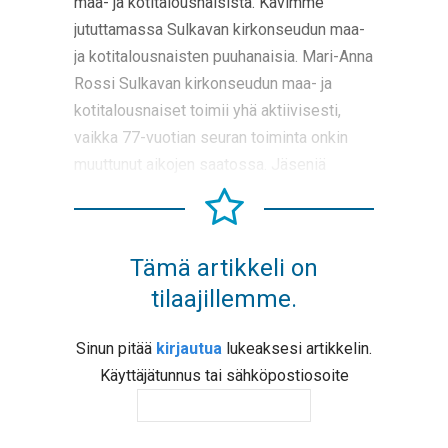
maa- ja kotitalousnaisista. Kävimme
jututtamassa Sulkavan kirkonseudun maa-
ja kotitalousnaisten puuhanaisia. Mari-Anna
Rossi Sulkavan kirkonseudun maa- ja
kotitalousnaiset toimii yhä aktiivisesti,
vaikka 77-vuotian seuran toiminta onkin
muuttunut aikojen saatossa. Jäseniä
Tämä artikkeli on
tilaajillemme.
Sinun pitää
kirjautua
lukeaksesi artikkelin.
Käyttäjätunnus tai sähköpostiosoite