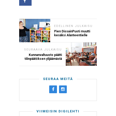
EDELLINEN JULKAISU
Pien DissainPuoti muutti
kesäksi Alanteentielle
SEURAAVA JULKAISU
Kunnanvaltuusto päätti
tilinpäätöksen ylijäämästä
SEURAA MEITÄ
VIIMEISIN DIGILEHTI