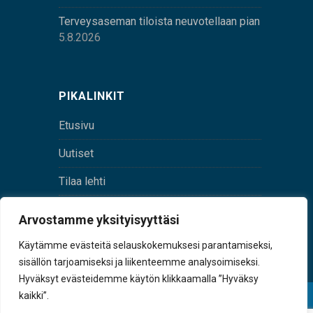
Terveysaseman tiloista neuvotellaan pian
5.8.2026
PIKALINKIT
Etusivu
Uutiset
Tilaa lehti
Yhteystiedot
Arvostamme yksityisyyttäsi
Digilehti
Käytämme evästeitä selauskokemuksesi parantamiseksi,
sisällön tarjoamiseksi ja liikenteemme analysoimiseksi.
Hyväksyt evästeidemme käytön klikkaamalla ”Hyväksy
kaikki”.
© Sulkava-lehti • Sulkavan Kotiseutulehti Oy • Y-