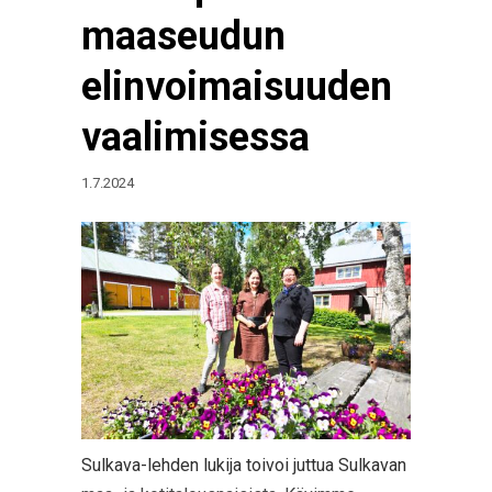
maaseudun
elinvoimaisuuden
vaalimisessa
1.7.2024
Sulkava-lehden lukija toivoi juttua Sulkavan