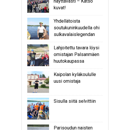
näyttävästi – Katso
kuvat!
Yhdellätoista
soutukuninkuudella ohi
sulkavalaislegendan
Lahjoitettu tavara löysi
omistajan Palsanmäen
huutokaupassa
Kaipolan kyläkoululle
uusi omistaja
Sisulla siitä selvittiin
Parisoudun naisten