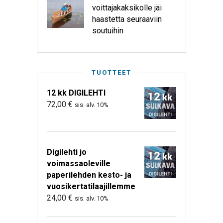
voittajakaksikolle jäi
haastetta seuraaviin
soutuihin
TUOTTEET
12 kk DIGILEHTI
72,00
€
sis. alv. 10%
Digilehti jo
voimassaoleville
paperilehden kesto- ja
vuosikertatilaajillemme
24,00
€
sis. alv. 10%