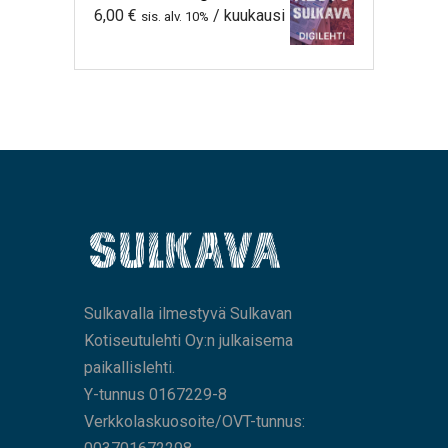
6,00
€
/ kuukausi
sis. alv. 10%
Sulkavalla ilmestyvä Sulkavan
Kotiseutulehti Oy:n julkaisema
paikallislehti.
Y-tunnus 0167229-8
Verkkolaskuosoite/OVT-tunnus: