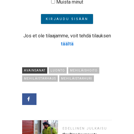
Muista minut
Jos et ole tilaajamme, voit tehdä tilauksen
täältä
AVAINSANAT
LUONTO
MEHILÄISHOITO
MEHILÄISTARHAUS
MEHILÄISTARHURI
EDELLINEN JULKAISU