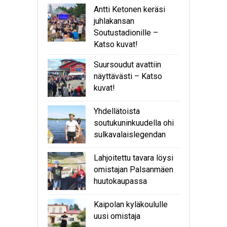
Antti Ketonen keräsi
juhlakansan
Soutustadionille –
Katso kuvat!
Suursoudut avattiin
näyttävästi – Katso
kuvat!
Yhdellätoista
soutukuninkuudella ohi
sulkavalaislegendan
Lahjoitettu tavara löysi
omistajan Palsanmäen
huutokaupassa
Kaipolan kyläkoululle
uusi omistaja