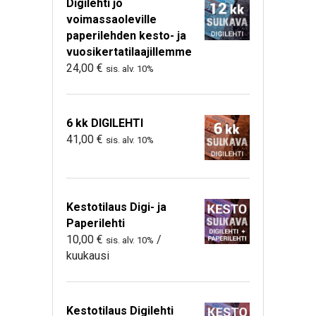
Digilehti jo
voimassaoleville
paperilehden kesto- ja
vuosikertatilaajillemme
24,00
€
sis. alv. 10%
6 kk DIGILEHTI
41,00
€
sis. alv. 10%
Kestotilaus Digi- ja
Paperilehti
10,00
€
/
sis. alv. 10%
kuukausi
Kestotilaus Digilehti