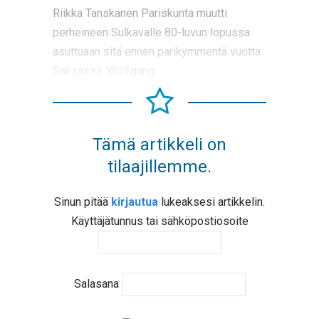
Riikka Tanskanen Pariskunta muutti
perheineen Sulkavalle 80-luvun lopussa
asuttuaan sitä ennen parikymmentä vuotta
Saksassa. Wolfgang
Tämä artikkeli on
tilaajillemme.
Sinun pitää
kirjautua
lukeaksesi artikkelin.
Käyttäjätunnus tai sähköpostiosoite
Salasana