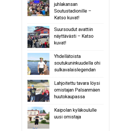
juhlakansan
Soutustadionille –
Katso kuvat!
Suursoudut avattiin
näyttävästi – Katso
kuvat!
Yhdellätoista
soutukuninkuudella ohi
sulkavalaislegendan
Lahjoitettu tavara löysi
omistajan Palsanmäen
huutokaupassa
Kaipolan kyläkoululle
uusi omistaja