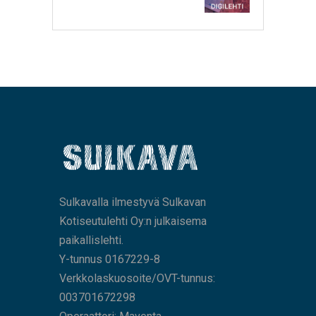
Sulkavalla ilmestyvä Sulkavan
Kotiseutulehti Oy:n julkaisema
paikallislehti.
Y-tunnus 0167229-8
Verkkolaskuosoite/OVT-tunnus:
003701672298