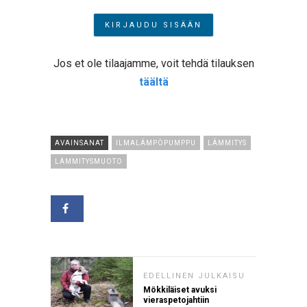
Jos et ole tilaajamme, voit tehdä tilauksen
täältä
AVAINSANAT
ILMALÄMPÖPUMPPU
LÄMMITYS
LÄMMITYSMUOTO
EDELLINEN JULKAISU
Mökkiläiset avuksi
vieraspetojahtiin