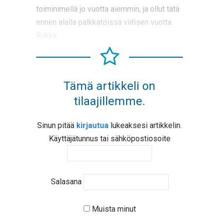
toiminimellä jo vuotta aiemmin, ja ollut tätä
ennen alalla palkkatöissä viitisen vuotta.
Riikka
Tämä artikkeli on
tilaajillemme.
Sinun pitää
kirjautua
lukeaksesi artikkelin.
Käyttäjätunnus tai sähköpostiosoite
Salasana
Muista minut