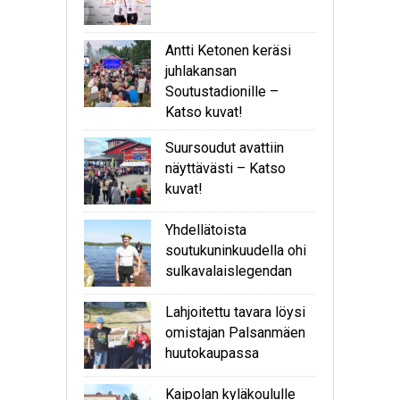
Antti Ketonen keräsi
juhlakansan
Soutustadionille –
Katso kuvat!
Suursoudut avattiin
näyttävästi – Katso
kuvat!
Yhdellätoista
soutukuninkuudella ohi
sulkavalaislegendan
Lahjoitettu tavara löysi
omistajan Palsanmäen
huutokaupassa
Kaipolan kyläkoululle