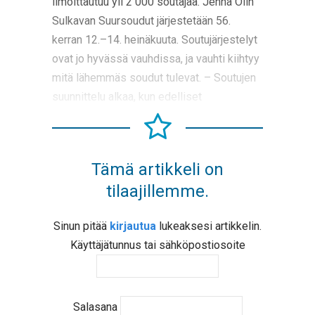
ilmoittautuu yli 2 000 soutajaa. Jenna Olin
Sulkavan Suursoudut järjestetään 56.
kerran 12.–14. heinäkuuta. Soutujärjestelyt
ovat jo hyvässä vauhdissa, ja vauhti kiihtyy
mitä lähemmäs soudut tulevat. – Soutujen
suunnittelu alkaa, kun edelliset
Tämä artikkeli on
tilaajillemme.
Sinun pitää
kirjautua
lukeaksesi artikkelin.
Käyttäjätunnus tai sähköpostiosoite
Salasana