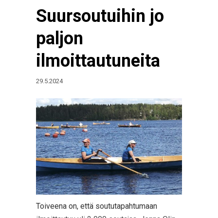
Suursoutuihin jo
paljon
ilmoittautuneita
29.5.2024
Toiveena on, että soututapahtumaan