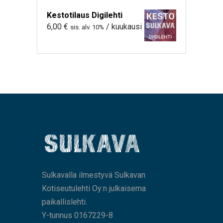
Kestotilaus Digilehti
6,00
€
/ kuukausi
sis. alv. 10%
Sulkavalla ilmestyvä Sulkavan
Kotiseutulehti Oy:n julkaisema
paikallislehti.
Y-tunnus 0167229-8