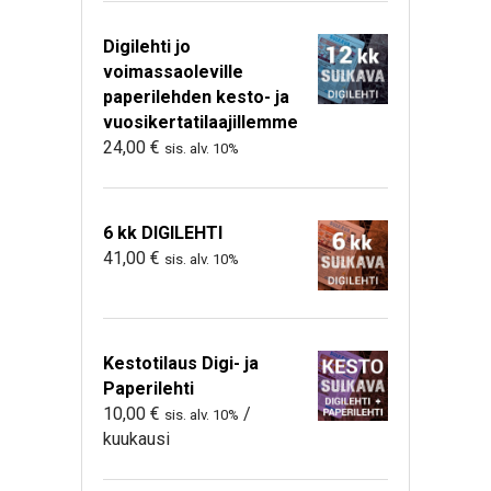
Digilehti jo
voimassaoleville
paperilehden kesto- ja
vuosikertatilaajillemme
24,00
€
sis. alv. 10%
6 kk DIGILEHTI
41,00
€
sis. alv. 10%
Kestotilaus Digi- ja
Paperilehti
10,00
€
/
sis. alv. 10%
kuukausi