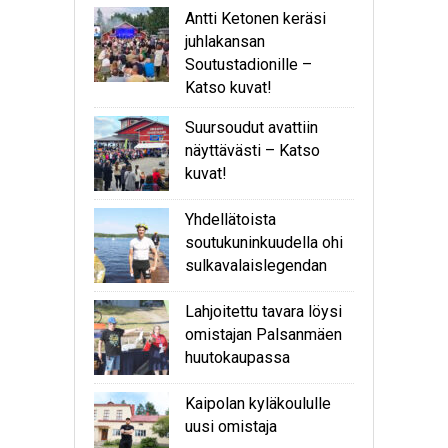
Antti Ketonen keräsi
juhlakansan
Soutustadionille –
Katso kuvat!
Suursoudut avattiin
näyttävästi – Katso
kuvat!
Yhdellätoista
soutukuninkuudella ohi
sulkavalaislegendan
Lahjoitettu tavara löysi
omistajan Palsanmäen
huutokaupassa
Kaipolan kyläkoululle
uusi omistaja