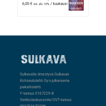
6,00
€
/ kuukausi
sis. alv. 10%
Sulkavalla ilmestyvä Sulkavan
Kotiseutulehti Oy:n julkaisema
paikallislehti.
Y-tunnus 0167229-8
Verkkolaskuosoite/OVT-tunnus: