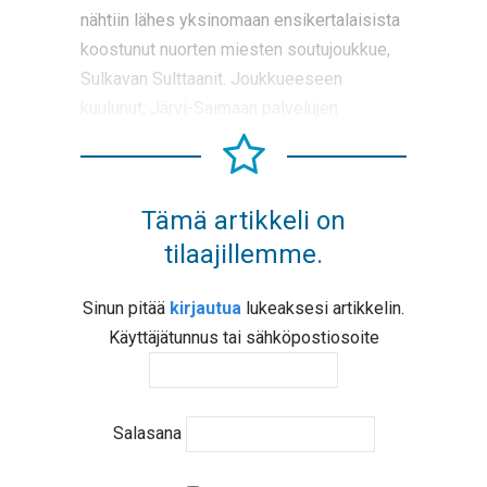
nähtiin lähes yksinomaan ensikertalaisista
koostunut nuorten miesten soutujoukkue,
Sulkavan Sulttaanit. Joukkueeseen
kuulunut, Järvi-Saimaan palvelujen
Tämä artikkeli on
tilaajillemme.
Sinun pitää
kirjautua
lukeaksesi artikkelin.
Käyttäjätunnus tai sähköpostiosoite
Salasana