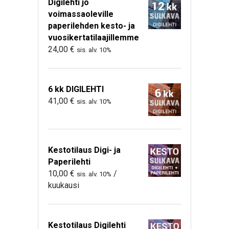
Digilehti jo
voimassaoleville
paperilehden kesto- ja
vuosikertatilaajillemme
24,00
€
sis. alv. 10%
6 kk DIGILEHTI
41,00
€
sis. alv. 10%
Kestotilaus Digi- ja
Paperilehti
10,00
€
/
sis. alv. 10%
kuukausi
Kestotilaus Digilehti