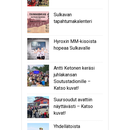
Sulkavan
tapahtumakalenteri
Hyroxin MM-kisoista
hopeaa Sulkavalle
Antti Ketonen keräsi
juhlakansan
Soutustadionille –
Katso kuvat!
Suursoudut avattiin
näyttävästi – Katso
kuvat!
Yhdellätoista