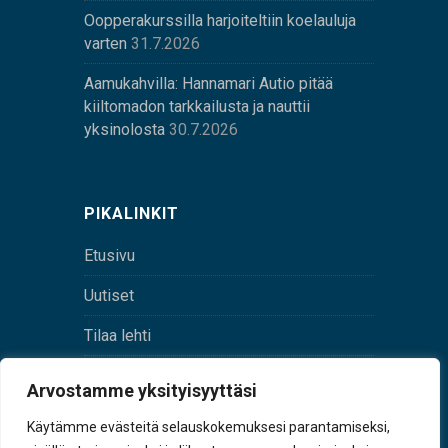
Oopperakurssilla harjoiteltiin koelauluja
varten
31.7.2026
Aamukahvilla: Hannamari Autio pitää
kiiltomadon tarkkailusta ja nauttii
yksinolosta
30.7.2026
PIKALINKIT
Etusivu
Uutiset
Tilaa lehti
Yhteystiedot
Arvostamme yksityisyyttäsi
Digilehti
Käytämme evästeitä selauskokemuksesi parantamiseksi,