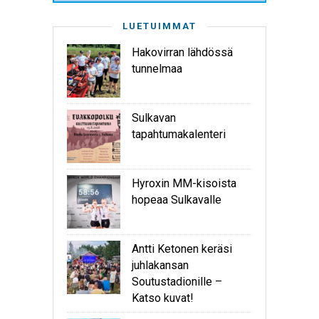
LUETUIMMAT
Hakovirran lähdössä
tunnelmaa
Sulkavan
tapahtumakalenteri
Hyroxin MM-kisoista
hopeaa Sulkavalle
Antti Ketonen keräsi
juhlakansan
Soutustadionille –
Katso kuvat!