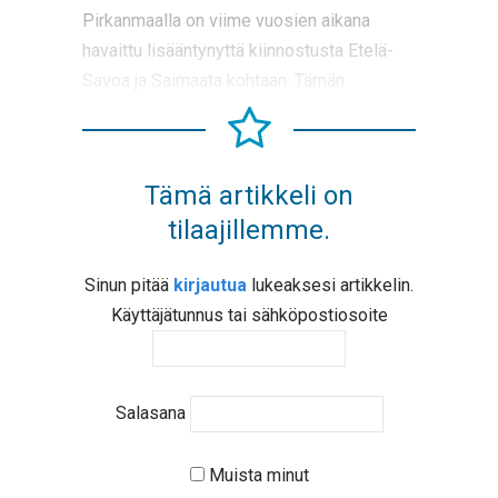
Pirkanmaalla on viime vuosien aikana
havaittu lisääntynyttä kiinnostusta Etelä-
Savoa ja Saimaata kohtaan. Tämän
Tämä artikkeli on
tilaajillemme.
Sinun pitää
kirjautua
lukeaksesi artikkelin.
Käyttäjätunnus tai sähköpostiosoite
Salasana
Muista minut