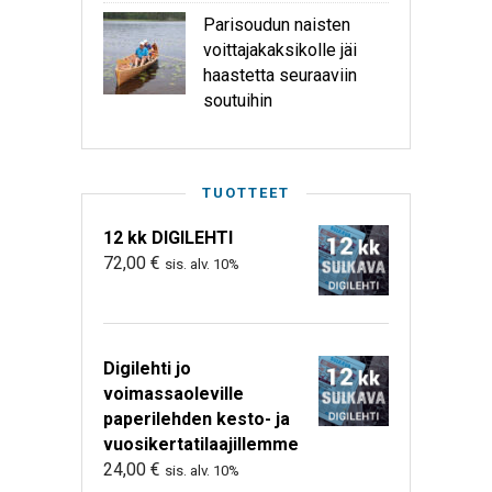
Parisoudun naisten
voittajakaksikolle jäi
haastetta seuraaviin
soutuihin
TUOTTEET
12 kk DIGILEHTI
72,00
€
sis. alv. 10%
Digilehti jo
voimassaoleville
paperilehden kesto- ja
vuosikertatilaajillemme
24,00
€
sis. alv. 10%