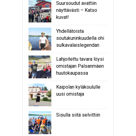
Suursoudut avattiin
näyttävästi – Katso
kuvat!
Yhdellätoista
soutukuninkuudella ohi
sulkavalaislegendan
Lahjoitettu tavara löysi
omistajan Palsanmäen
huutokaupassa
Kaipolan kyläkoululle
uusi omistaja
Sisulla siitä selvittiin