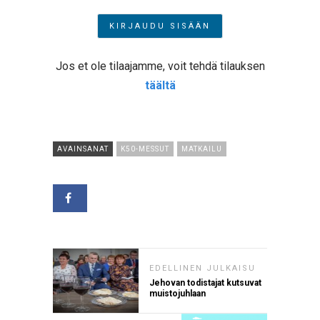
Jos et ole tilaajamme, voit tehdä tilauksen
täältä
AVAINSANAT
K50-MESSUT
MATKAILU
EDELLINEN JULKAISU
Jehovan todistajat kutsuvat
muistojuhlaan