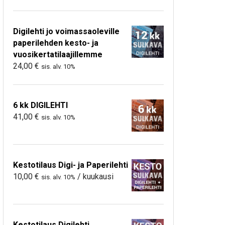
Digilehti jo voimassaoleville
paperilehden kesto- ja
vuosikertatilaajillemme
24,00
€
sis. alv. 10%
6 kk DIGILEHTI
41,00
€
sis. alv. 10%
Kestotilaus Digi- ja Paperilehti
10,00
€
/ kuukausi
sis. alv. 10%
Kestotilaus Digilehti