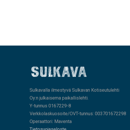
Sulkavalla ilmestyvä Sulkavan Kotiseutulehti
Oy:n julkaisema paikallislehti.
Y-tunnus 0167229-8
Verkkolaskuosoite/OVT-tunnus: 003701672298
Operaattori: Maventa
Tietosuojaseloste