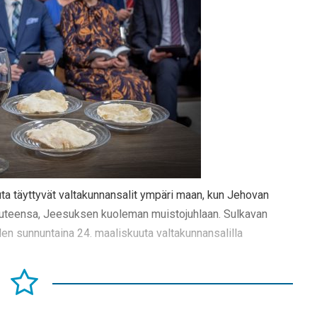
ta täyttyvät valtakunnansalit ympäri maan, kun Jehovan
suuteensa, Jeesuksen kuoleman muistojuhlaan. Sulkavan
uden sunnuntaina 24. maaliskuuta valtakunnansalilla