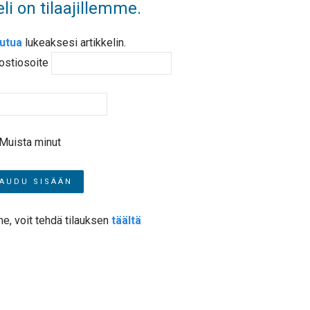
li on tilaajillemme.
autua
lukeaksesi artikkelin.
ostiosoite
Muista minut
me, voit tehdä tilauksen
täältä