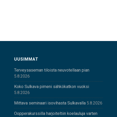
UUSIMMAT
Terveysaseman tiloista neuvotellaan pian
5.8.2026
Koko Sulkava pimeni sähkökatkon vuoksi
5.8.2026
Mittava seminaari isovihasta Sulkavalla
5.8.2026
Oopperakurssilla harjoiteltiin koelauluja varten