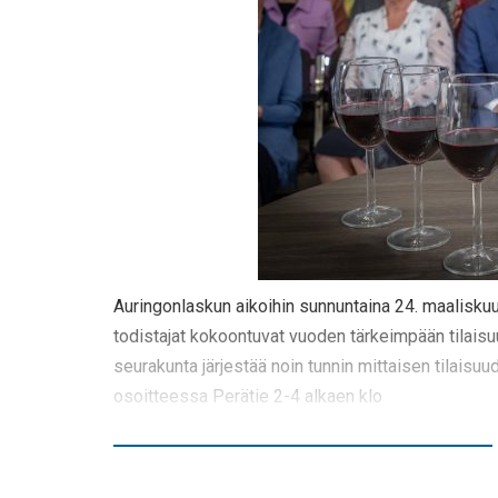
Auringonlaskun aikoihin sunnuntaina 24. maaliskuu
todistajat kokoontuvat vuoden tärkeimpään tilai
seurakunta järjestää noin tunnin mittaisen tilaisu
osoitteessa Perätie 2-4 alkaen klo