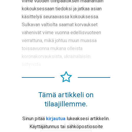
viime vuoden tilinpäätöksen maanantain
kokouksessaan tiedoksi ja jatkaa asian
käsittelyä seuraavassa kokouksessa.
Sulkavan valtiolta saamat korvaukset
vähenivät viime vuonna edellisvuoteen
verrattuna, mikä johtuu muun muassa
toissavuonna mukana olleista
koronakorvauksista, ukrainalaisiin
liittyvistä
Tämä artikkeli on
tilaajillemme.
Sinun pitää
kirjautua
lukeaksesi artikkelin.
Käyttäjätunnus tai sähköpostiosoite