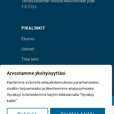
Terveysaseman tiloista neuvotellaan pian
5.8.2026
PIKALINKIT
Etusivu
Uutiset
Tilaa lehti
Yhteystiedot
Arvostamme yksityisyyttäsi
Digilehti
Käytämme evästeitä selauskokemuksesi parantamiseksi,
sisällön tarjoamiseksi ja liikenteemme analysoimiseksi.
Hyväksyt evästeidemme käytön klikkaamalla ”Hyväksy
kaikki”.
© Sulkava-lehti • Sulkavan Kotiseutulehti Oy • Y-
tunnus 0167229-8
Mukauta
Hyväksy kaikki