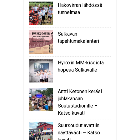
Hakovirran lähdössä
tunnelmaa
Sulkavan
tapahtumakalenteri
Hyroxin MM-kisoista
hopeaa Sulkavalle
Antti Ketonen keräsi
juhlakansan
Soutustadionille –
Katso kuvat!
Suursoudut avattiin
näyttävästi – Katso
kuvat!