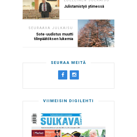
EDELLINEN JULKAISU
Julistamistyö ytimessä
SEURAAVA JULKAISU
Sote-uudistus muutti
tilinpäätöksen lukemia
SEURAA MEITÄ
VIIMEISIN DIGILEHTI