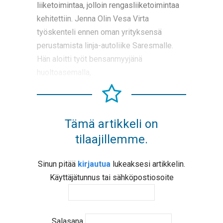
liiketoimintaa, jolloin rengasliiketoimintaa
kehitettiin. Jenna Olin Vesa Virta
työskenteli ennen oman yrityksensä
perustamista linja-autoliike Saresmalle.
Hän aloitti työt bensanmyyjänä
huoltoasemalla,
Tämä artikkeli on
tilaajillemme.
Sinun pitää
kirjautua
lukeaksesi artikkelin.
Käyttäjätunnus tai sähköpostiosoite
Salasana