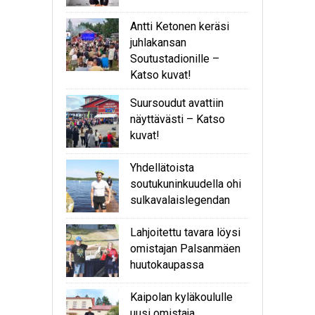
Antti Ketonen keräsi
juhlakansan
Soutustadionille –
Katso kuvat!
Suursoudut avattiin
näyttävästi – Katso
kuvat!
Yhdellätoista
soutukuninkuudella ohi
sulkavalaislegendan
Lahjoitettu tavara löysi
omistajan Palsanmäen
huutokaupassa
Kaipolan kyläkoululle
uusi omistaja