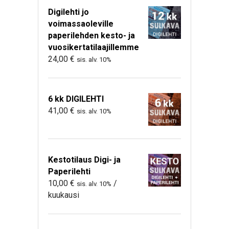
Digilehti jo
voimassaoleville
paperilehden kesto- ja
vuosikertatilaajillemme
24,00
€
sis. alv. 10%
6 kk DIGILEHTI
41,00
€
sis. alv. 10%
Kestotilaus Digi- ja
Paperilehti
10,00
€
/
sis. alv. 10%
kuukausi