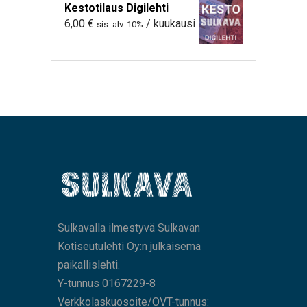
Kestotilaus Digilehti
6,00
€
/ kuukausi
sis. alv. 10%
Sulkavalla ilmestyvä Sulkavan
Kotiseutulehti Oy:n julkaisema
paikallislehti.
Y-tunnus 0167229-8
Verkkolaskuosoite/OVT-tunnus: