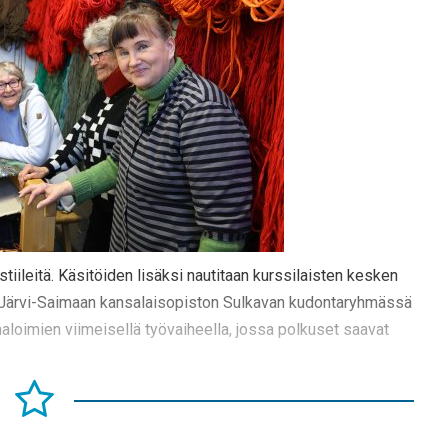
iileitä. Käsitöiden lisäksi nautitaan kurssilaisten kesken
n Järvi-Saimaan kansalaisopiston Sulkavan kudontaryhmässä
aloimien viimeisellä työvaiheella, jossa polkuset saavat