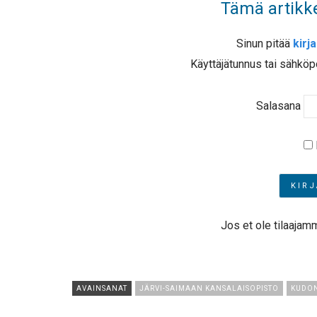
Tämä artikke
Sinun pitää
kirj
Käyttäjätunnus tai sähköp
Salasana
Jos et ole tilaajam
AVAINSANAT
JÄRVI-SAIMAAN KANSALAISOPISTO
KUDON