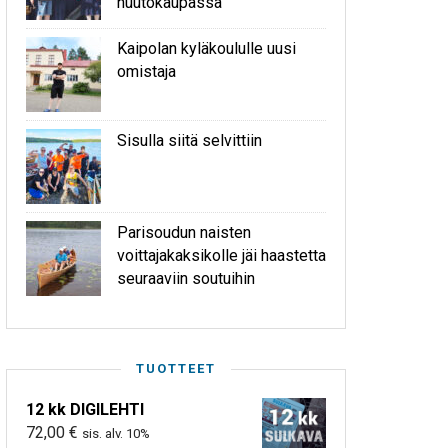
huutokaupassa
Kaipolan kyläkoululle uusi
omistaja
Sisulla siitä selvittiin
Parisoudun naisten
voittajakaksikolle jäi haastetta
seuraaviin soutuihin
TUOTTEET
12 kk DIGILEHTI
72,00
€
sis. alv. 10%