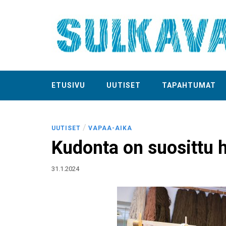
ETUSIVU
UUTISET
TAPAHTUMAT
/
UUTISET
VAPAA-AIKA
Kudonta on suosittu h
31.1.2024