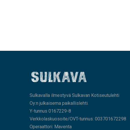
Sulkavalla ilmestyvä Sulkavan Kotiseutulehti
Oy:n julkaisema paikallislehti.
Y-tunnus 0167229-8
Verkkolaskuosoite/OVT-tunnus: 003701672298
Operaattori: Maventa