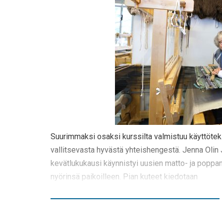
Suurimmaksi osaksi kurssilta valmistuu käyttötekst
vallitsevasta hyvästä yhteishengestä. Jenna Oli
kevätlukukausi käynnistyi uusien matto- ja poppan
nyörinsä paikoilleen. Pian kuteet kiedotaan