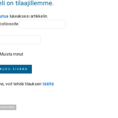
li on tilaajillemme.
autua
lukeaksesi artikkelin.
ostiosoite
Muista minut
me, voit tehdä tilauksen
täältä
TAKURSSI