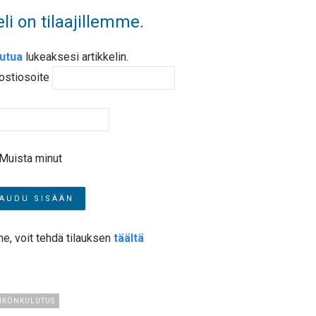
li on tilaajillemme.
autua
lukeaksesi artikkelin.
ostiosoite
Muista minut
me, voit tehdä tilauksen
täältä
HKÖNKULUTUS