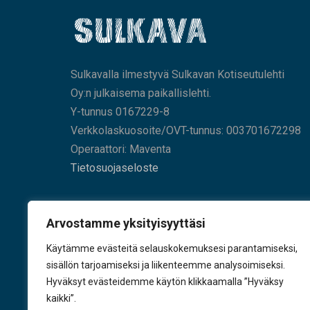
Sulkavalla ilmestyvä Sulkavan Kotiseutulehti
Oy:n julkaisema paikallislehti.
Y-tunnus 0167229-8
Verkkolaskuosoite/OVT-tunnus: 003701672298
Operaattori: Maventa
Tietosuojaseloste
HAE SIVUILTAMME
Arvostamme yksityisyyttäsi
Käytämme evästeitä selauskokemuksesi parantamiseksi,
sisällön tarjoamiseksi ja liikenteemme analysoimiseksi.
Hyväksyt evästeidemme käytön klikkaamalla ”Hyväksy
KÄY TYKKÄÄMÄSSÄ
kaikki”.