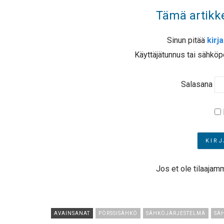
Tämä artikke
Sinun pitää
kirj
Käyttäjätunnus tai sähköp
Salasana
Jos et ole tilaajam
AVAINSANAT
PÖRSSISÄHKÖ
SÄHKÖJÄRJESTELMÄ
SÄ