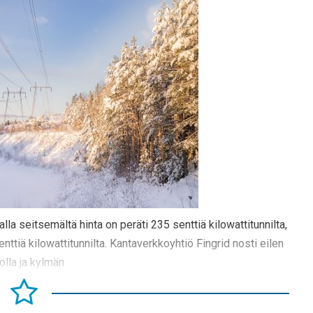
alla seitsemältä hinta on peräti 235 senttiä kilowattitunnilta,
ttiä kilowattitunnilta. Kantaverkkoyhtiö Fingrid nosti eilen
olla ja kylmän