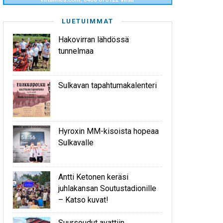
LUETUIMMAT
Hakovirran lähdössä
tunnelmaa
Sulkavan tapahtumakalenteri
Hyroxin MM-kisoista hopeaa
Sulkavalle
Antti Ketonen keräsi
juhlakansan Soutustadionille
– Katso kuvat!
Suursoudut avattiin