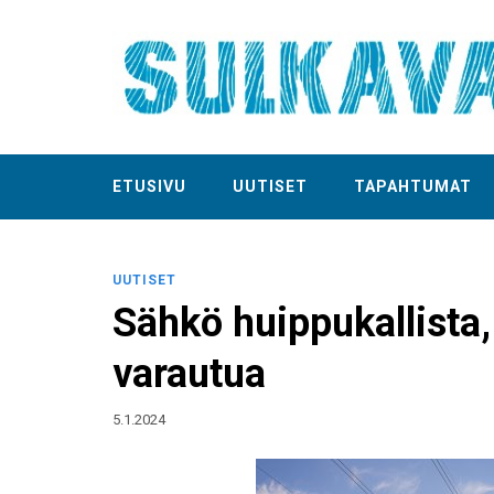
ETUSIVU
UUTISET
TAPAHTUMAT
UUTISET
Sähkö huippukallista,
varautua
5.1.2024