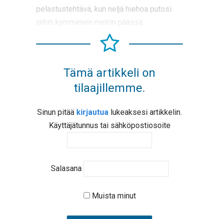
pelastustehtävä, kun neljä hiehoa putosi
jäihin kymmenen metrin päässä
Tämä artikkeli on
tilaajillemme.
Sinun pitää
kirjautua
lukeaksesi artikkelin.
Käyttäjätunnus tai sähköpostiosoite
Salasana
Muista minut