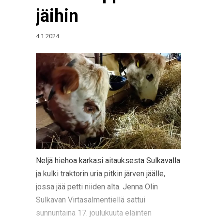
jäihin
4.1.2024
Neljä hiehoa karkasi aitauksesta Sulkavalla
ja kulki traktorin uria pitkin järven jäälle,
jossa jää petti niiden alta. Jenna Olin
Sulkavan Virtasalmentiellä sattui
sunnuntaina 17. joulukuuta eläinten