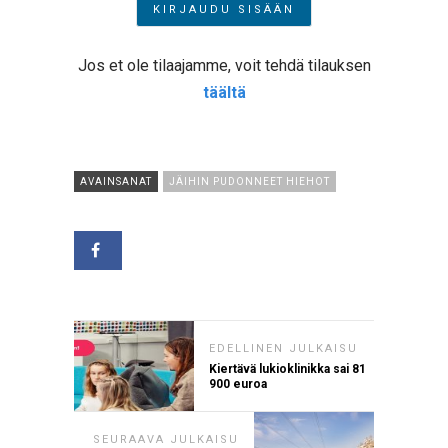
Jos et ole tilaajamme, voit tehdä tilauksen
täältä
AVAINSANAT
JÄIHIN PUDONNEET HIEHOT
EDELLINEN JULKAISU
Kiertävä lukioklinikka sai 81
900 euroa
SEURAAVA JULKAISU