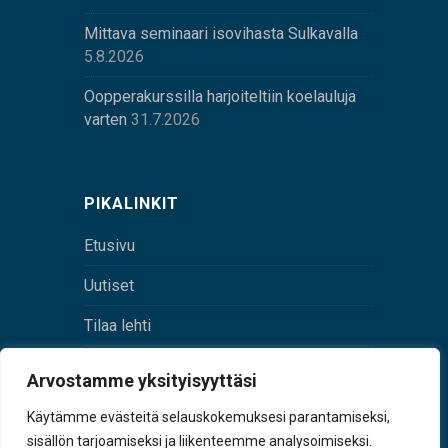
Mittava seminaari isovihasta Sulkavalla
5.8.2026
Oopperakurssilla harjoiteltiin koelauluja
varten
31.7.2026
PIKALINKIT
Etusivu
Uutiset
Tilaa lehti
Yhteystiedot
Arvostamme yksityisyyttäsi
Digilehti
Käytämme evästeitä selauskokemuksesi parantamiseksi,
sisällön tarjoamiseksi ja liikenteemme analysoimiseksi.