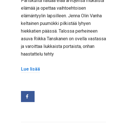
Pariskunta haluaa elää arvojensa mukaista
elämää ja opettaa vaihtoehtoisen
elämäntyylin lapsilleen. Jenna Olin Vanha
keltainen puumökki pilkistää lyhyen
hiekkatien päässä. Talossa perheineen
asuva Riikka Tanskanen on ovella vastassa
ja varoittaa liukkaista portaista, onhan
haastattelu tehty
Lue lisää