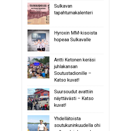
Sulkavan
tapahtumakalenteri
Hyroxin MM-kisoista
hopeaa Sulkavalle
Antti Ketonen keräsi
juhlakansan
Soutustadionille –
Katso kuvat!
Suursoudut avattiin
näyttävästi – Katso
kuvat!
Yhdellätoista
soutukuninkuudella ohi