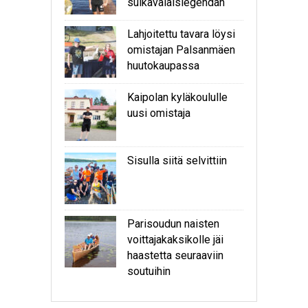
sulkavalaislegendan
Lahjoitettu tavara löysi
omistajan Palsanmäen
huutokaupassa
Kaipolan kyläkoululle
uusi omistaja
Sisulla siitä selvittiin
Parisoudun naisten
voittajakaksikolle jäi
haastetta seuraaviin
soutuihin