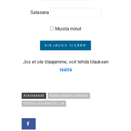
Salasana
Muista minut
Jos et ole tilaajamme, voit tehdä tilauksen
täältä
AVAINSANAT
RIIKKA KAARTILANMÄKI
TESKTIILISUUNNITTELIJA