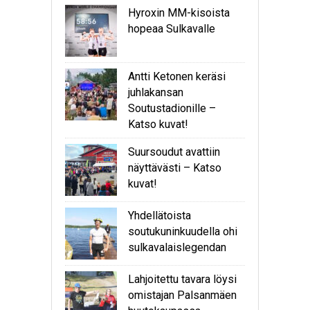
Hyroxin MM-kisoista
hopeaa Sulkavalle
Antti Ketonen keräsi
juhlakansan
Soutustadionille –
Katso kuvat!
Suursoudut avattiin
näyttävästi – Katso
kuvat!
Yhdellätoista
soutukuninkuudella ohi
sulkavalaislegendan
Lahjoitettu tavara löysi
omistajan Palsanmäen