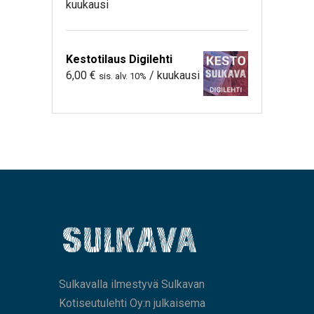
kuukausi
Kestotilaus Digilehti
6,00
€
/ kuukausi
sis. alv. 10%
Sulkavalla ilmestyvä Sulkavan
Kotiseutulehti Oy:n julkaisema