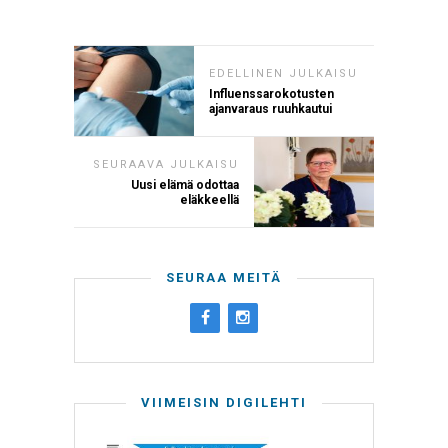
EDELLINEN JULKAISU
Influenssarokotusten
ajanvaraus ruuhkautui
SEURAAVA JULKAISU
Uusi elämä odottaa
eläkkeellä
SEURAA MEITÄ
VIIMEISIN DIGILEHTI