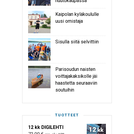
huutokaupassa
Kaipolan kyläkoululle
uusi omistaja
Sisulla siitä selvittiin
Parisoudun naisten
voittajakaksikolle jäi
haastetta seuraaviin
soutuihin
TUOTTEET
12 kk DIGILEHTI