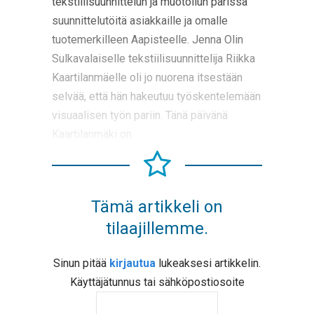
tekstiilisuunnittelun ja muotoilun parissa
suunnittelutöitä asiakkaille ja omalle
tuotemerkilleen Aapisteelle. Jenna Olin
Sulkavalaiselle tekstiilisuunnittelija Riikka
Kaartilanmäelle oli jo nuorena itsestään
selvää, että hän hakeutuu työskentelemään
visuaalisen työn pariin. Tänä päivänä
Kaartilanmäki on
Tämä artikkeli on
tilaajillemme.
Sinun pitää
kirjautua
lukeaksesi artikkelin.
Käyttäjätunnus tai sähköpostiosoite