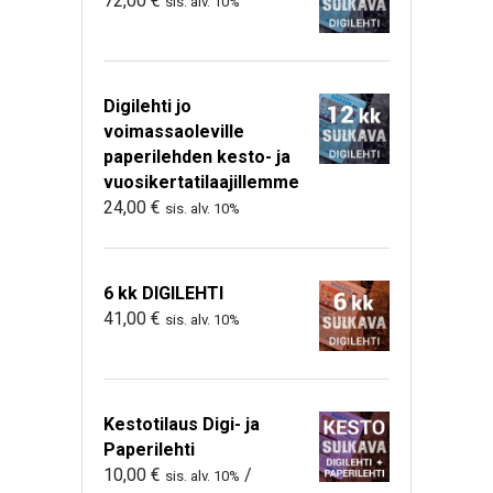
72,00
€
sis. alv. 10%
Digilehti jo
voimassaoleville
paperilehden kesto- ja
vuosikertatilaajillemme
24,00
€
sis. alv. 10%
6 kk DIGILEHTI
41,00
€
sis. alv. 10%
Kestotilaus Digi- ja
Paperilehti
10,00
€
/
sis. alv. 10%