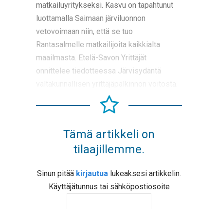
matkailuyritykseksi. Kasvu on tapahtunut
luottamalla Saimaan järviluonnon
vetovoimaan niin, että se tuo
Rantasalmelle matkailijoita kaikkialta
maailmasta. Etelä-Savon Yrittäjät
onnittelee tiedotteessa Järvisydäntä
valtakunnallisen yrittäjäpalkinnon voitosta.
Tämä artikkeli on
tilaajillemme.
Sinun pitää
kirjautua
lukeaksesi artikkelin.
Käyttäjätunnus tai sähköpostiosoite