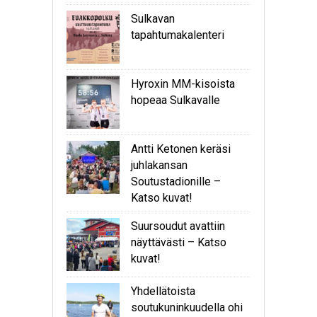
Sulkavan
tapahtumakalenteri
Hyroxin MM-kisoista
hopeaa Sulkavalle
Antti Ketonen keräsi
juhlakansan
Soutustadionille –
Katso kuvat!
Suursoudut avattiin
näyttävästi – Katso
kuvat!
Yhdellätoista
soutukuninkuudella ohi