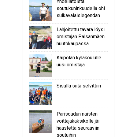
Yhdellätoista
soutukuninkuudella ohi
sulkavalaislegendan
Lahjoitettu tavara löysi
omistajan Palsanmäen
huutokaupassa
Kaipolan kyläkoululle
uusi omistaja
Sisulla siitä selvittiin
Parisoudun naisten
voittajakaksikolle jäi
haastetta seuraaviin
soutuihin