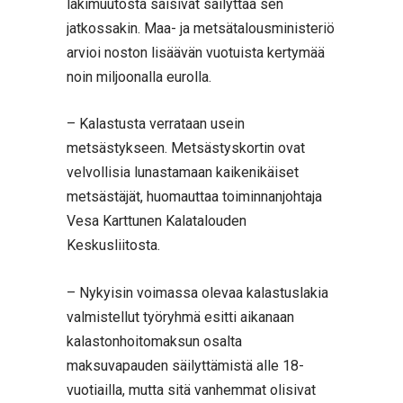
lakimuutosta saisivat säilyttää sen
jatkossakin. Maa- ja metsätalousministeriö
arvioi noston lisäävän vuotuista kertymää
noin miljoonalla eurolla.
– Kalastusta verrataan usein
metsästykseen. Metsästyskortin ovat
velvollisia lunastamaan kaikenikäiset
metsästäjät, huomauttaa toiminnanjohtaja
Vesa Karttunen Kalatalouden
Keskusliitosta.
– Nykyisin voimassa olevaa kalastuslakia
valmistellut työryhmä esitti aikanaan
kalastonhoitomaksun osalta
maksuvapauden säilyttämistä alle 18-
vuotiailla, mutta sitä vanhemmat olisivat