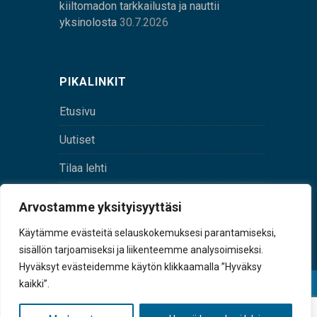
kiiltomadon tarkkailusta ja nauttii
yksinolosta
30.7.2026
PIKALINKIT
Etusivu
Uutiset
Tilaa lehti
Yhteystiedot
Arvostamme yksityisyyttäsi
Digilehti
Käytämme evästeitä selauskokemuksesi parantamiseksi,
sisällön tarjoamiseksi ja liikenteemme analysoimiseksi.
Hyväksyt evästeidemme käytön klikkaamalla ”Hyväksy
kaikki”.
© Sulkava-lehti • Sulkavan Kotiseutulehti Oy • Y-
tunnus 0167229-8