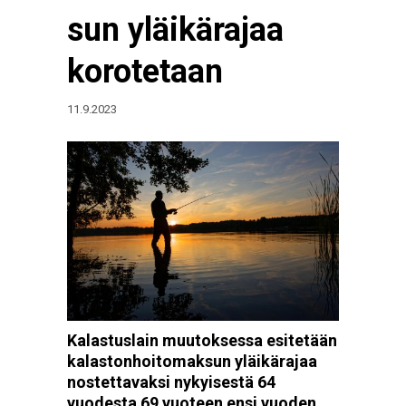
sun yläikärajaa
korotetaan
11.9.2023
Kalastuslain muutoksessa esitetään
kalastonhoitomaksun yläikärajaa
nostettavaksi nykyisestä 64
vuodesta 69 vuoteen ensi vuoden