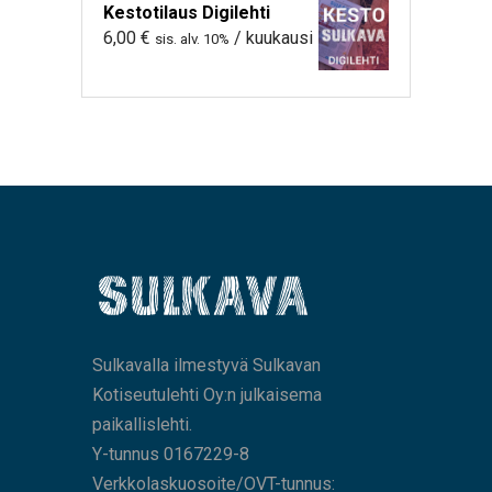
Kestotilaus Digilehti
6,00
€
/ kuukausi
sis. alv. 10%
Sulkavalla ilmestyvä Sulkavan
Kotiseutulehti Oy:n julkaisema
paikallislehti.
Y-tunnus 0167229-8
Verkkolaskuosoite/OVT-tunnus: