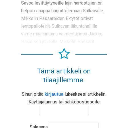
Savoa levittäytyneille lajin harrastajien on
helppo saapua harjoittelemaan Sulkavalle.
Mikkelin Passareiden B-tytöt pitivät
lentopalloleiriä Sulkavan liikuntahallilla
viime maanantaina valmentajansa Jaakko
Hakulisen johdolla. Mikkelin Passarit
Tämä artikkeli on
tilaajillemme.
Sinun pitää
kirjautua
lukeaksesi artikkelin.
Käyttäjätunnus tai sähköpostiosoite
Salasana