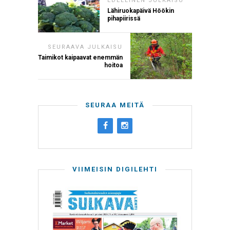
EDELLINEN JULKAISU
Lähiruokapäivä Höökin
pihapiirissä
SEURAAVA JULKAISU
Taimikot kaipaavat enemmän
hoitoa
SEURAA MEITÄ
VIIMEISIN DIGILEHTI