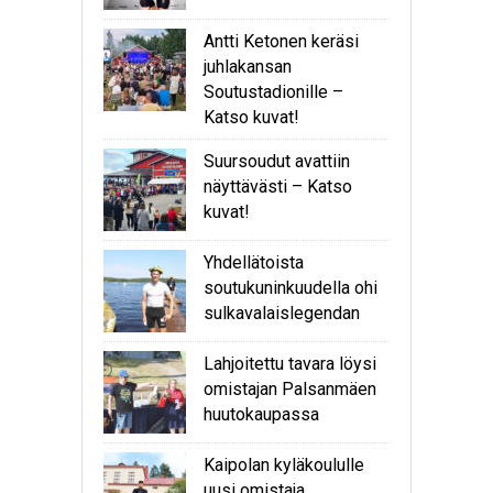
Antti Ketonen keräsi
juhlakansan
Soutustadionille –
Katso kuvat!
Suursoudut avattiin
näyttävästi – Katso
kuvat!
Yhdellätoista
soutukuninkuudella ohi
sulkavalaislegendan
Lahjoitettu tavara löysi
omistajan Palsanmäen
huutokaupassa
Kaipolan kyläkoululle
uusi omistaja