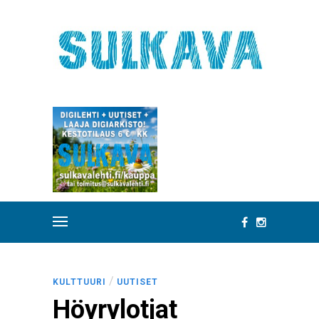
/
KULTTUURI
UUTISET
Höyrylotjat