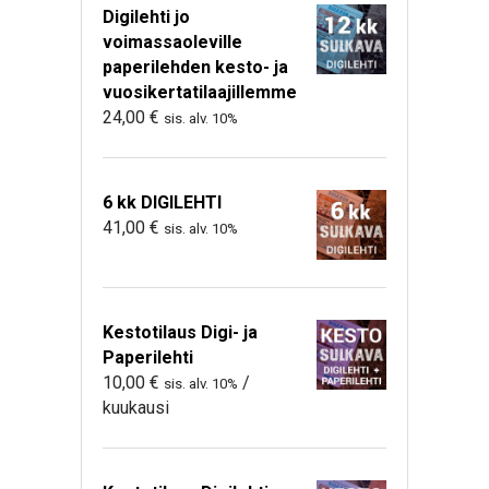
Digilehti jo
voimassaoleville
paperilehden kesto- ja
vuosikertatilaajillemme
24,00
€
sis. alv. 10%
6 kk DIGILEHTI
41,00
€
sis. alv. 10%
Kestotilaus Digi- ja
Paperilehti
10,00
€
/
sis. alv. 10%
kuukausi