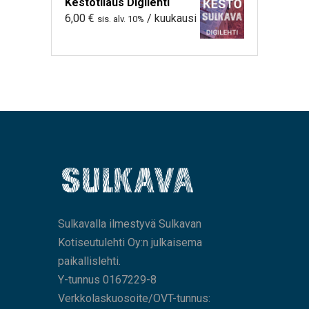
Kestotilaus Digilehti
6,00
€
/ kuukausi
sis. alv. 10%
Sulkavalla ilmestyvä Sulkavan
Kotiseutulehti Oy:n julkaisema
paikallislehti.
Y-tunnus 0167229-8
Verkkolaskuosoite/OVT-tunnus: