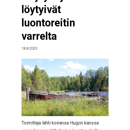
löytyivät
luontoreitin
varrelta
18.8.2023
Toimittaja lähti koiransa Hugon kanssa