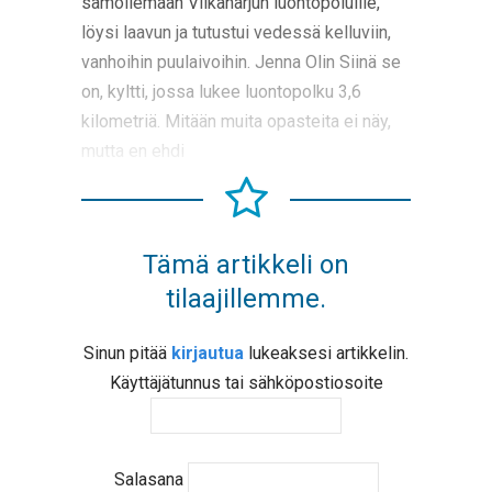
samoilemaan Vilkaharjun luontopoluille,
löysi laavun ja tutustui vedessä kelluviin,
vanhoihin puulaivoihin. Jenna Olin Siinä se
on, kyltti, jossa lukee luontopolku 3,6
kilometriä. Mitään muita opasteita ei näy,
mutta en ehdi
Tämä artikkeli on
tilaajillemme.
Sinun pitää
kirjautua
lukeaksesi artikkelin.
Käyttäjätunnus tai sähköpostiosoite
Salasana