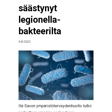
säästynyt
legionella-
bakteerilta
9.8.2023
Itä-Savon ympäristöterveydenhuolto tutkii