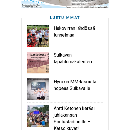
LUETUIMMAT
Hakovirran lähdössä
tunnelmaa
Sulkavan
tapahtumakalenteri
Hyroxin MM-kisoista
hopeaa Sulkavalle
Antti Ketonen keräsi
juhlakansan
Soutustadionille –
Katso kuvat!