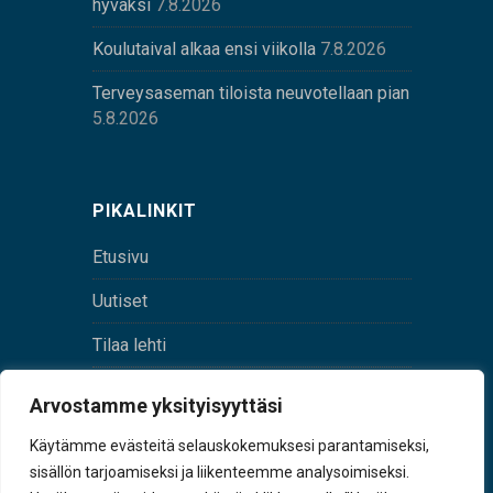
hyväksi
7.8.2026
Koulutaival alkaa ensi viikolla
7.8.2026
Terveysaseman tiloista neuvotellaan pian
5.8.2026
PIKALINKIT
Etusivu
Uutiset
Tilaa lehti
Yhteystiedot
Arvostamme yksityisyyttäsi
Digilehti
Käytämme evästeitä selauskokemuksesi parantamiseksi,
sisällön tarjoamiseksi ja liikenteemme analysoimiseksi.