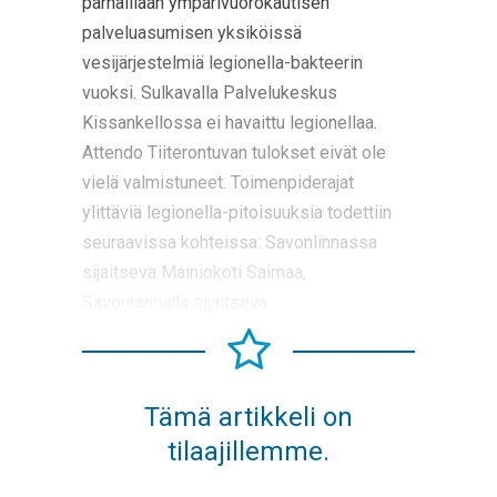
parhaillaan ympärivuorokautisen
palveluasumisen yksiköissä
vesijärjestelmiä legionella-bakteerin
vuoksi. Sulkavalla Palvelukeskus
Kissankellossa ei havaittu legionellaa.
Attendo Tiiterontuvan tulokset eivät ole
vielä valmistuneet. Toimenpiderajat
ylittäviä legionella-pitoisuuksia todettiin
seuraavissa kohteissa: Savonlinnassa
sijaitseva Mainiokoti Saimaa,
Savonrannalla sijaitseva
Tämä artikkeli on
tilaajillemme.