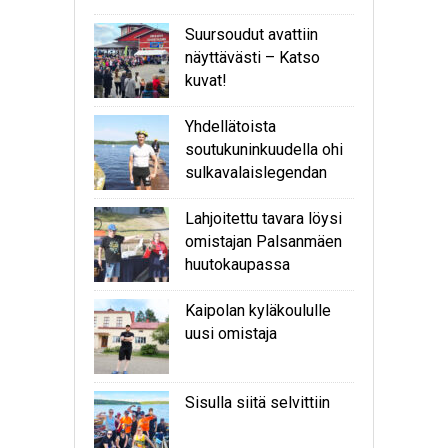
Suursoudut avattiin
näyttävästi – Katso
kuvat!
Yhdellätoista
soutukuninkuudella ohi
sulkavalaislegendan
Lahjoitettu tavara löysi
omistajan Palsanmäen
huutokaupassa
Kaipolan kyläkoululle
uusi omistaja
Sisulla siitä selvittiin