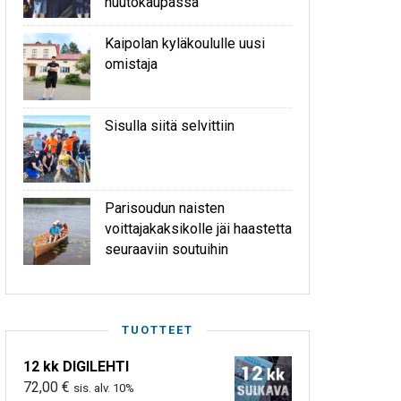
huutokaupassa
Kaipolan kyläkoululle uusi
omistaja
Sisulla siitä selvittiin
Parisoudun naisten
voittajakaksikolle jäi haastetta
seuraaviin soutuihin
TUOTTEET
12 kk DIGILEHTI
72,00
€
sis. alv. 10%