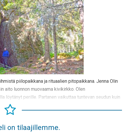
hmistä piilopaikkana ja rituaalien pitopaikkana. Jenna Olin
in aito luonnon muovaama kivikirkko. Olen
 löytänyt perille. Partanen vaikuttaa tuntevan seudun kuin
li on tilaajillemme.