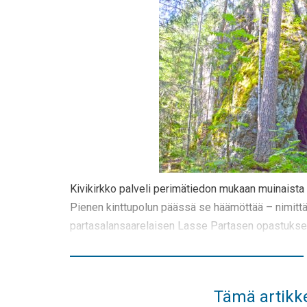
Kivikirkko palveli perimätiedon mukaan muinaista i
Pienen kinttupolun päässä se häämöttää – nimittä
partasalansaarelaisen Lasse Partasen opastuksella
Tämä artikke