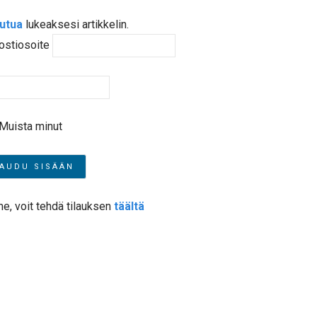
autua
lukeaksesi artikkelin.
ostiosoite
Muista minut
me, voit tehdä tilauksen
täältä