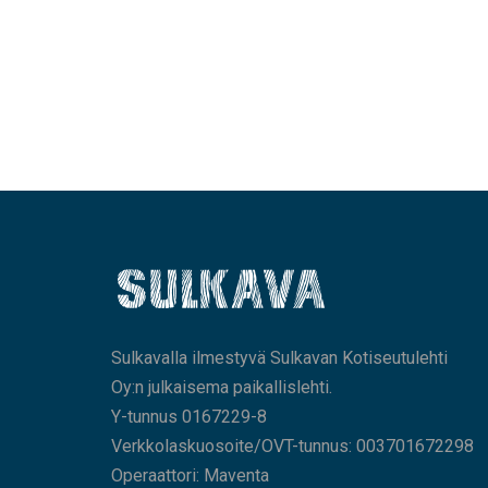
Sulkavalla ilmestyvä Sulkavan Kotiseutulehti
Oy:n julkaisema paikallislehti.
Y-tunnus 0167229-8
Verkkolaskuosoite/OVT-tunnus: 003701672298
Operaattori: Maventa