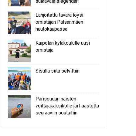
sulkavalaislegendan
Lahjoitettu tavara löysi
omistajan Palsanmäen
huutokaupassa
Kaipolan kyläkoululle uusi
omistaja
Sisulla siitä selvittiin
Parisoudun naisten
voittajakaksikolle jäi haastetta
seuraaviin soutuihin