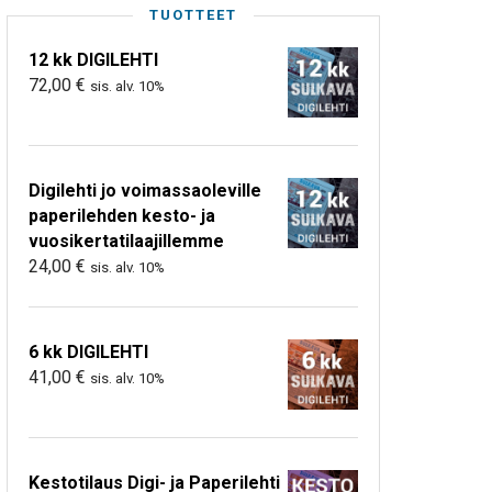
TUOTTEET
12 kk DIGILEHTI
72,00
€
sis. alv. 10%
Digilehti jo voimassaoleville
paperilehden kesto- ja
vuosikertatilaajillemme
24,00
€
sis. alv. 10%
6 kk DIGILEHTI
41,00
€
sis. alv. 10%
Kestotilaus Digi- ja Paperilehti