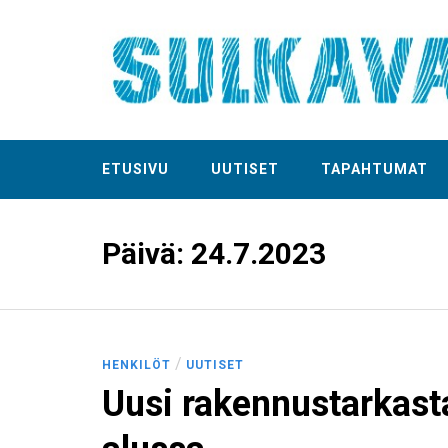
ETUSIVU
UUTISET
TAPAHTUMAT
Päivä:
24.7.2023
/
HENKILÖT
UUTISET
Uusi rakennustarkasta