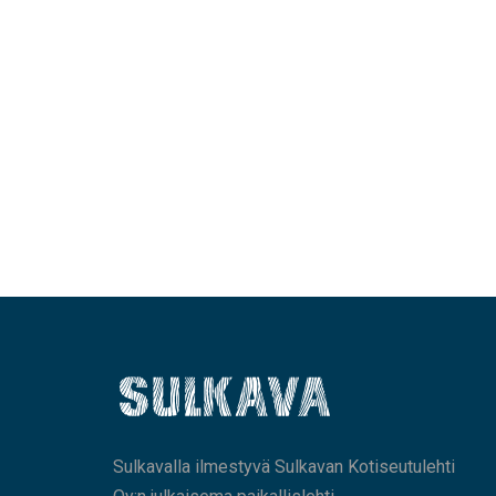
Sulkavalla ilmestyvä Sulkavan Kotiseutulehti