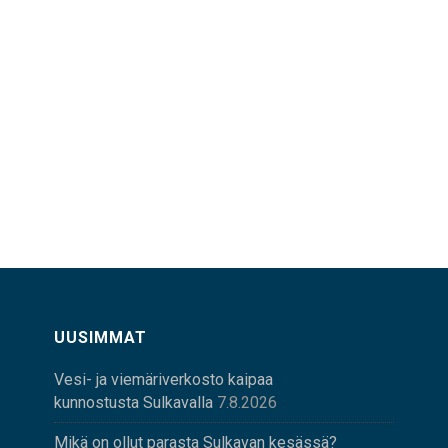
UUSIMMAT
Vesi- ja viemäriverkosto kaipaa
kunnostusta Sulkavalla
7.8.2026
Mikä on ollut parasta Sulkavan kesässä?