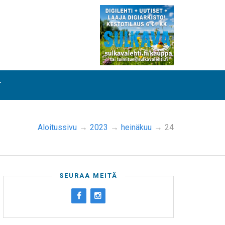
T
Aloitussivu
→
2023
→
heinäkuu
→
24
SEURAA MEITÄ