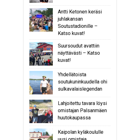
Antti Ketonen keräsi
juhlakansan
Soutustadionille –
Katso kuvat!
Suursoudut avattiin
näyttävästi – Katso
kuvat!
Yhdellätoista
soutukuninkuudella ohi
sulkavalaislegendan
Lahjoitettu tavara löysi
omistajan Palsanmäen
huutokaupassa
Kaipolan kyläkoululle
uusi omistaja