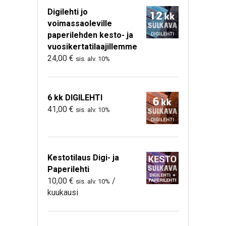
Digilehti jo
voimassaoleville
paperilehden kesto- ja
vuosikertatilaajillemme
24,00
€
sis. alv. 10%
6 kk DIGILEHTI
41,00
€
sis. alv. 10%
Kestotilaus Digi- ja
Paperilehti
10,00
€
/
sis. alv. 10%
kuukausi