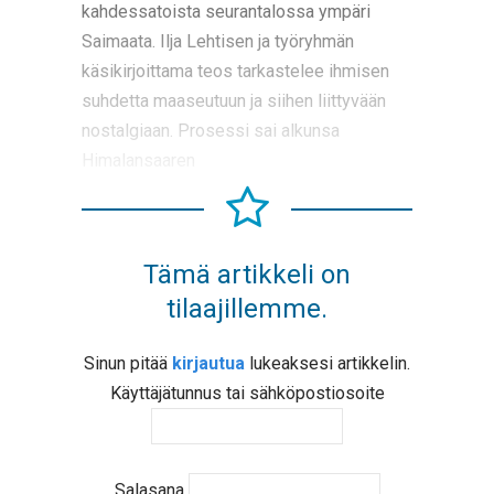
kahdessatoista seurantalossa ympäri
Saimaata. Ilja Lehtisen ja työryhmän
käsikirjoittama teos tarkastelee ihmisen
suhdetta maaseutuun ja siihen liittyvään
nostalgiaan. Prosessi sai alkunsa
Himalansaaren
Tämä artikkeli on
tilaajillemme.
Sinun pitää
kirjautua
lukeaksesi artikkelin.
Käyttäjätunnus tai sähköpostiosoite
Salasana