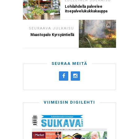
EDELLINEN JULKAISU
Lohilahdella palvelee
itsepalvelukukkakauppa
SEURAAVA JULKAISU
Maastopalo Kyrsyäntiellä
SEURAA MEITÄ
VIIMEISIN DIGILEHTI