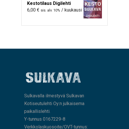
Kestotilaus Digilehti
6,00
€
/ kuukausi
sis. alv. 10%
Sulkavalla ilmestyvä Sulkavan
Kotiseutulehti Oy:n julkaisema
paikallislehti.
Y-tunnus 0167229-8
Verkkolaskuosoite/OVT-tunnus: