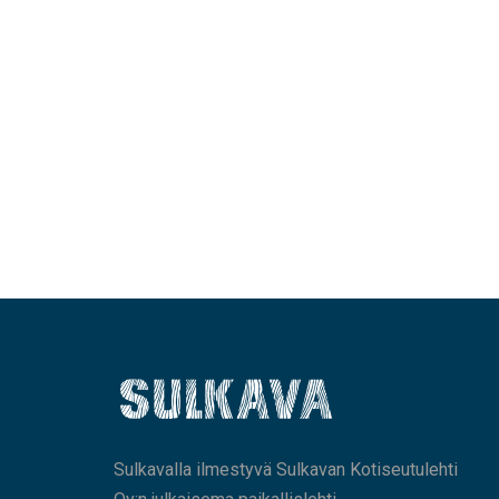
Sulkavalla ilmestyvä Sulkavan Kotiseutulehti