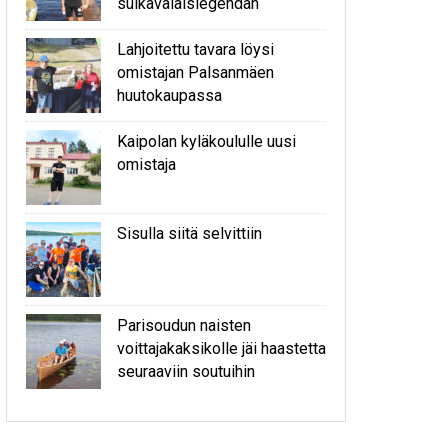
sulkavalaislegendan
Lahjoitettu tavara löysi
omistajan Palsanmäen
huutokaupassa
Kaipolan kyläkoululle uusi
omistaja
Sisulla siitä selvittiin
Parisoudun naisten
voittajakaksikolle jäi haastetta
seuraaviin soutuihin