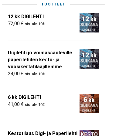
TUOTTEET
12 kk DIGILEHTI
72,00
€
sis. alv. 10%
Digilehti jo voimassaoleville
paperilehden kesto- ja
vuosikertatilaajillemme
24,00
€
sis. alv. 10%
6 kk DIGILEHTI
41,00
€
sis. alv. 10%
Kestotilaus Digi- ja Paperilehti