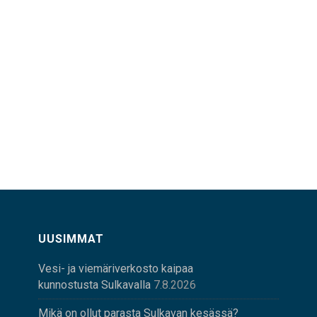
UUSIMMAT
Vesi- ja viemäriverkosto kaipaa
kunnostusta Sulkavalla
7.8.2026
Mikä on ollut parasta Sulkavan kesässä?