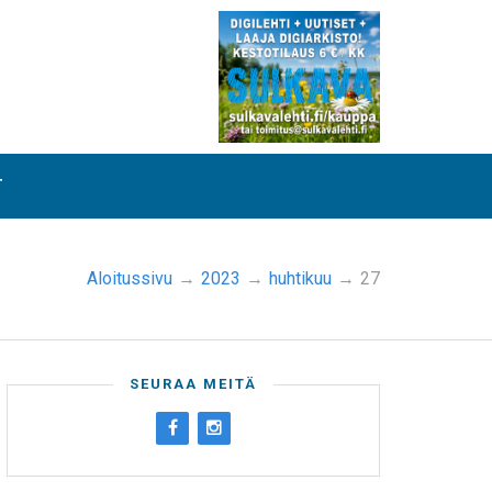
T
Aloitussivu
→
2023
→
huhtikuu
→
27
SEURAA MEITÄ