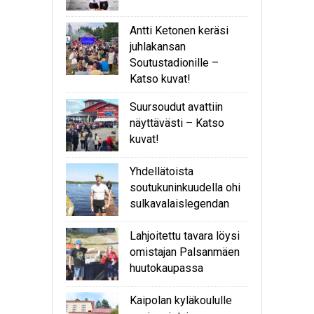
Antti Ketonen keräsi
juhlakansan
Soutustadionille –
Katso kuvat!
Suursoudut avattiin
näyttävästi – Katso
kuvat!
Yhdellätoista
soutukuninkuudella ohi
sulkavalaislegendan
Lahjoitettu tavara löysi
omistajan Palsanmäen
huutokaupassa
Kaipolan kyläkoululle