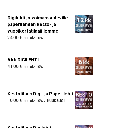
Digilehti jo voimassaoleville
paperilehden kesto- ja
vuosikertatilaajillemme
24,00
€
sis. alv. 10%
6 kk DIGILEHTI
41,00
€
sis. alv. 10%
Kestotilaus Digi- ja Paperilehti
10,00
€
/ kuukausi
sis. alv. 10%
Kestotilaus Digilehti