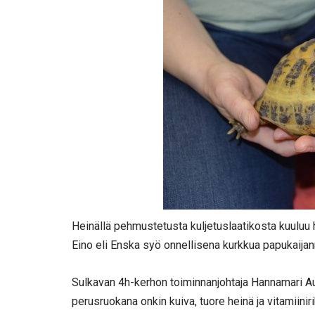
Heinällä pehmustetusta kuljetuslaatikosta kuuluu
Eino eli Enska syö onnellisena kurkkua papukaijan
Sulkavan 4h-kerhon toiminnanjohtaja Hannamari Aut
perusruokana onkin kuiva, tuore heinä ja vitamiini