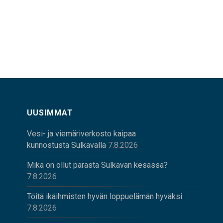
UUSIMMAT
Vesi- ja viemäriverkosto kaipaa
kunnostusta Sulkavalla
7.8.2026
Mikä on ollut parasta Sulkavan kesässä?
7.8.2026
Töitä ikäihmisten hyvän loppuelämän hyväksi
7.8.2026