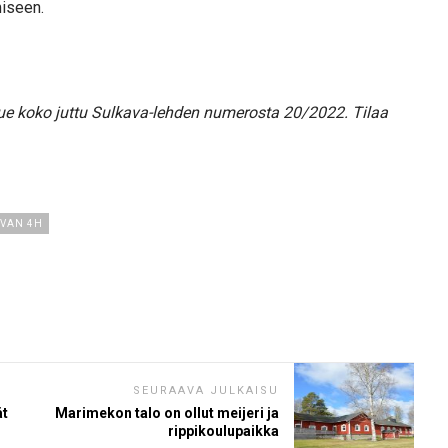
miseen.
 Lue koko juttu Sulkava-lehden numerosta 20/2022. Tilaa
VAN 4H
SEURAAVA JULKAISU
ät
Marimekon talo on ollut meijeri ja
rippikoulupaikka