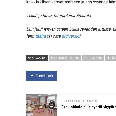
kalkkia kilven kasvattamiseen ja sen hyvänä pitä
Teksti ja kuva: Minna-Liisa Riestola
Luit juuri lyhyen otteen Sulkava-lehden jutusta.
lehti
täältä
tai osta
digiversio
!
AVAINSANAT
HANNAMARI AUTIO
KILPIKONNA
SULKA
Facebook
EDELLINEN JULKAISU
Ekaluokkalaisille pyöräilykypär