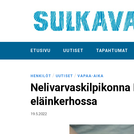
ETUSIVU
UUTISET
TAPAHTUMAT
/
/
HENKILÖT
UUTISET
VAPAA-AIKA
Nelivarvaskilpikonna 
eläinkerhossa
19.5.2022