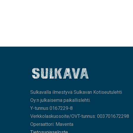
Sulkavalla ilmestyvä Sulkavan Kotiseutulehti
Oy:n julkaisema paikallislehti.
Y-tunnus 0167229-8
Verkkolaskuosoite/OVT-tunnus: 003701672298
Operaattori: Maventa
Tietosuojaseloste