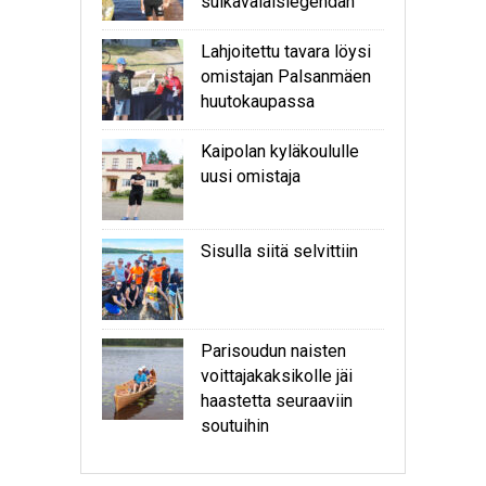
sulkavalaislegendan
Lahjoitettu tavara löysi
omistajan Palsanmäen
huutokaupassa
Kaipolan kyläkoululle
uusi omistaja
Sisulla siitä selvittiin
Parisoudun naisten
voittajakaksikolle jäi
haastetta seuraaviin
soutuihin