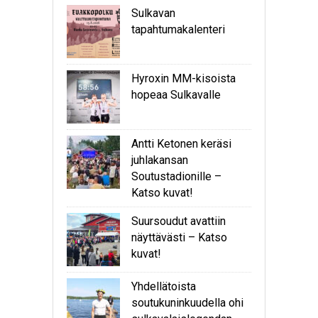
Sulkavan
tapahtumakalenteri
Hyroxin MM-kisoista
hopeaa Sulkavalle
Antti Ketonen keräsi
juhlakansan
Soutustadionille –
Katso kuvat!
Suursoudut avattiin
näyttävästi – Katso
kuvat!
Yhdellätoista
soutukuninkuudella ohi