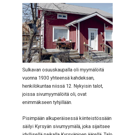
Sulkavan osuuskaupalla oli myymälöitä
vuonna 1930 yhteensä kahdeksan,
henkilökuntaa niissä 12. Nykyisin talot,
joissa sivumyymälöitä oli, ovat
enimmäkseen tyhjillään.
Pisimpään alkuperäisessä kiinteistössään
säilyi Kyrsyän sivumyymälä, joka sijaitsee
idyllisellä paikalla Kyrsyänjoen äärellä. Talo