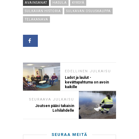
AVAINSANAT
HASULA
KYRSYÄ
SULKAVAN HISTORIA
SULKAVAN OSUUSKAUPPA
TELAKANAVA
EDELLINEN JULKAISU
Ladot ja laulut -
kevättapahtuma on avoin
kaikille
SEURAAVA JULKAISU
Joutsen pääsi takaisin
Lohilahdelle
SEURAA MEITÄ