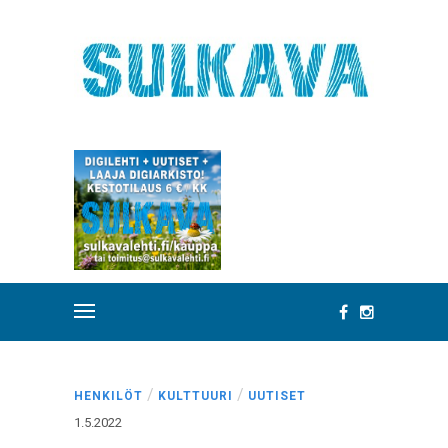
/
/
HENKILÖT
KULTTUURI
UUTISET
1.5.2022