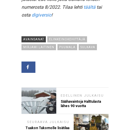
numerosta 8/2022. Tilaa lehti
täältä
tai
osta
digiversio
!
AVAINSANAT
ELINKEINOKEHITTÄJÄ
MIRJAMI LAITINEN
PUUMALA
SULKAVA
EDELLINEN JULKAISU
Säähavaintoja Halttulasta
lähes 90 vuotta
SEURAAVA JULKAISU
Tuakon Takomolle lisätilaa