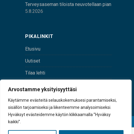
Terveysaseman tiloista neuvotellaan pian
5.8.2026
PIKALINKIT
Etusivu
Uutiset
Tilaa lehti
Yhteystiedot
Arvostamme yksityisyyttäsi
Digilehti
Käytämme evästeitä selauskokemuksesi parantamiseksi,
sisällön tarjoamiseksi ja liikenteemme analysoimiseksi.
Hyväksyt evästeidemme käytön klikkaamalla ”Hyväksy
kaikki”.
© Sulkava-lehti • Sulkavan Kotiseutulehti Oy • Y-
tunnus 0167229-8