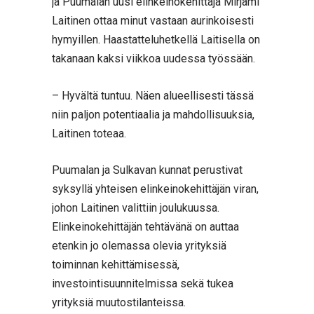
ja Puumalan uusi elinkeinokehittäjä Mirjami
Laitinen ottaa minut vastaan aurinkoisesti
hymyillen. Haastatteluhetkellä Laitisella on
takanaan kaksi viikkoa uudessa työssään.
– Hyvältä tuntuu. Näen alueellisesti tässä
niin paljon potentiaalia ja mahdollisuuksia,
Laitinen toteaa.
Puumalan ja Sulkavan kunnat perustivat
syksyllä yhteisen elinkeinokehittäjän viran,
johon Laitinen valittiin joulukuussa.
Elinkeinokehittäjän tehtävänä on auttaa
etenkin jo olemassa olevia yrityksiä
toiminnan kehittämisessä,
investointisuunnitelmissa sekä tukea
yrityksiä muutostilanteissa.