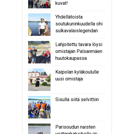
kuvat!
Yhdellätoista
soutukuninkuudella ohi
sulkavalaislegendan
Lahjoitettu tavara löysi
omistajan Palsanmäen
huutokaupassa
Kaipolan kyläkoululle
uusi omistaja
Sisulla siitä selvittiin
Parisoudun naisten
voittajakaksikolle jäi