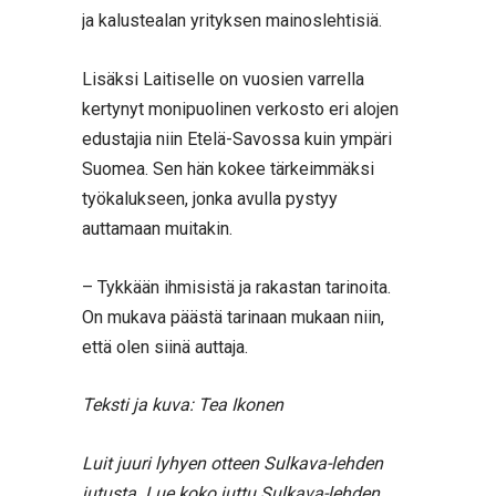
ja kalustealan yrityksen mainoslehtisiä.
Lisäksi Laitiselle on vuosien varrella
kertynyt monipuolinen verkosto eri alojen
edustajia niin Etelä-Savossa kuin ympäri
Suomea. Sen hän kokee tärkeimmäksi
työkalukseen, jonka avulla pystyy
auttamaan muitakin.
– Tykkään ihmisistä ja rakastan tarinoita.
On mukava päästä tarinaan mukaan niin,
että olen siinä auttaja.
Teksti ja kuva: Tea Ikonen
Luit juuri lyhyen otteen Sulkava-lehden
jutusta. Lue koko juttu Sulkava-lehden