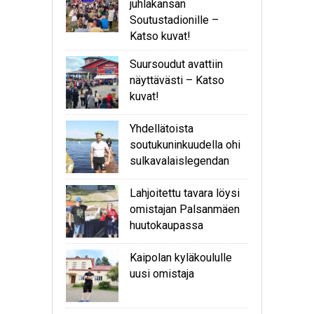
juhlakansan
Soutustadionille –
Katso kuvat!
Suursoudut avattiin
näyttävästi – Katso
kuvat!
Yhdellätoista
soutukuninkuudella ohi
sulkavalaislegendan
Lahjoitettu tavara löysi
omistajan Palsanmäen
huutokaupassa
Kaipolan kyläkoululle
uusi omistaja