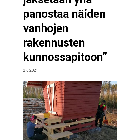
panostaa näiden
vanhojen
rakennusten
kunnossapitoon”
2.6.2021