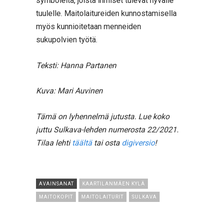
symboleita, joista ihmiset tulevat hyvälle
tuulelle. Maitolaitureiden kunnostamisella
myös kunnioitetaan menneiden
sukupolvien työtä.
Teksti: Hanna Partanen
Kuva: Mari Auvinen
Tämä on lyhennelmä jutusta. Lue koko
juttu Sulkava-lehden numerosta 22/2021.
Tilaa lehti
täältä
tai osta
digiversio
!
AVAINSANAT
KAARTILANMÄEN KYLÄ
MAITOKOPIT
MAITOLAITURIT
SULKAVA