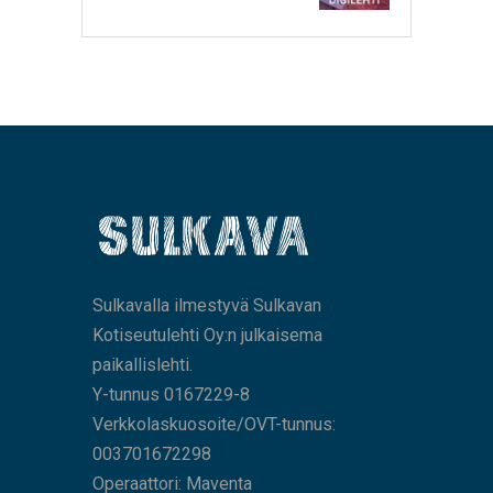
Sulkavalla ilmestyvä Sulkavan
Kotiseutulehti Oy:n julkaisema
paikallislehti.
Y-tunnus 0167229-8
Verkkolaskuosoite/OVT-tunnus:
003701672298
Operaattori: Maventa