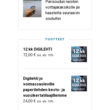
Parisoudun naisten
voittajakaksikolle jäi
haastetta seuraaviin
soutuihin
TUOTTEET
12 kk DIGILEHTI
72,00
€
sis. alv. 10%
Digilehti jo
voimassaoleville
paperilehden kesto- ja
vuosikertatilaajillemme
24,00
€
sis. alv. 10%