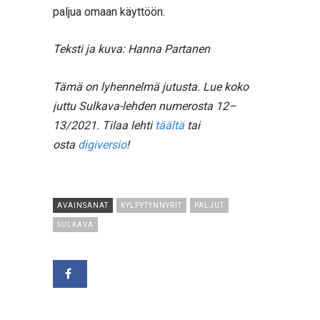
paljua omaan käyttöön.
Teksti ja kuva: Hanna Partanen
Tämä on lyhennelmä jutusta. Lue koko
juttu Sulkava-lehden numerosta 12–
13/2021. Tilaa lehti
täältä
tai
osta
digiversio
!
AVAINSANAT
KYLPYTYNNYRIT
PALJUT
SULKAVA