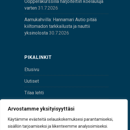
Oopperakurssilla harjoiteltiin koelauluja
varten
31.7.2026
Aamukahvilla: Hannamari Autio pitää
kiiltomadon tarkkailusta ja nauttii
yksinolosta
30.7.2026
PIKALINKIT
Etusivu
Uutiset
Tilaa lehti
Yhteystiedot
Arvostamme yksityisyyttäsi
Digilehti
Käytämme evästeitä selauskokemuksesi parantamiseksi,
sisällön tarjoamiseksi ja liikenteemme analysoimiseksi.