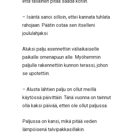
että tällainen pitää saada kotiin.
– Isäntä sanoi silloin, ettei kannata tuhlata
rahojaan. Päätin ostaa sen itselleni
joululahjaksi.
Aluksi palju asennettiin väliaikaiselle
paikalle omenapuun alle. Myöhemmin
paljulle rakennettiin kunnon terassi, johon
se upotettiin.
– Alusta lähtien palju on ollut meillä
käytössä päivittäin. Tänä vuonna on tainnut
olla kaksi päivää, etten ole ollut paljussa.
Paljussa on kansi, mikä pitää veden
lämpöisenä talvipakkasillakin.