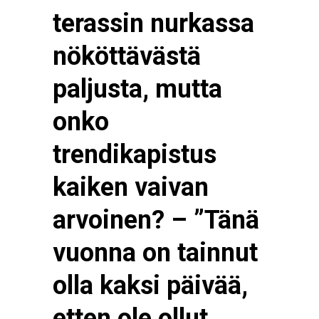
terassin nurkassa
nököttävästä
paljusta, mutta
onko
trendikapistus
kaiken vaivan
arvoinen? – ”Tänä
vuonna on tainnut
olla kaksi päivää,
etten ole ollut