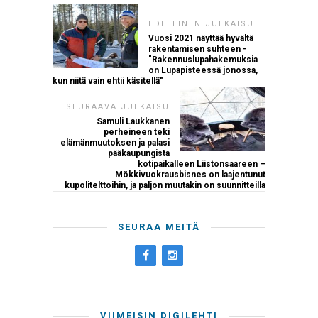
EDELLINEN JULKAISU
Vuosi 2021 näyttää hyvältä
rakentamisen suhteen -
"Rakennuslupahakemuksia
on Lupapisteessä jonossa,
kun niitä vain ehtii käsitellä"
SEURAAVA JULKAISU
Samuli Laukkanen
perheineen teki
elämänmuutoksen ja palasi
pääkaupungista
kotipaikalleen Liistonsaareen –
Mökkivuokrausbisnes on laajentunut
kupolitelttoihin, ja paljon muutakin on suunnitteilla
SEURAA MEITÄ
VIIMEISIN DIGILEHTI