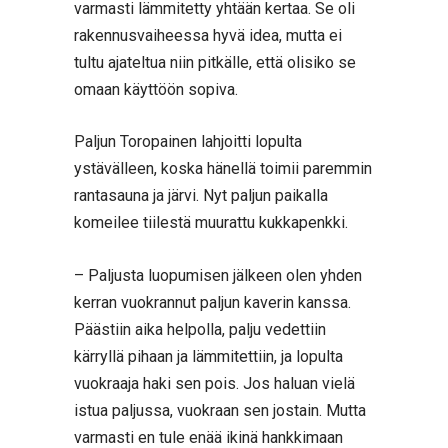
varmasti lämmitetty yhtään kertaa. Se oli
rakennusvaiheessa hyvä idea, mutta ei
tultu ajateltua niin pitkälle, että olisiko se
omaan käyttöön sopiva.
Paljun Toropainen lahjoitti lopulta
ystävälleen, koska hänellä toimii paremmin
rantasauna ja järvi. Nyt paljun paikalla
komeilee tiilestä muurattu kukkapenkki.
– Paljusta luopumisen jälkeen olen yhden
kerran vuokrannut paljun kaverin kanssa.
Päästiin aika helpolla, palju vedettiin
kärryllä pihaan ja lämmitettiin, ja lopulta
vuokraaja haki sen pois. Jos haluan vielä
istua paljussa, vuokraan sen jostain. Mutta
varmasti en tule enää ikinä hankkimaan