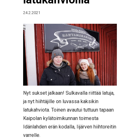
24.2.2021
Nyt sukset jalkaan! Sulkavalla riittää latuja,
ja nyt hiihtäjille on luvassa kaksikin
latukahviota. Toinen avautui tuttuun tapaan
Kaipolan kylätoimikunnan toimesta
Idänlahden erän kodalla, Iijärven hiihtoreitin
varrelle.