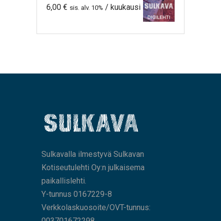
6,00
€
/ kuukausi
sis. alv. 10%
Sulkavalla ilmestyvä Sulkavan
Kotiseutulehti Oy:n julkaisema
paikallislehti.
Y-tunnus 0167229-8
Verkkolaskuosoite/OVT-tunnus:
003701672298