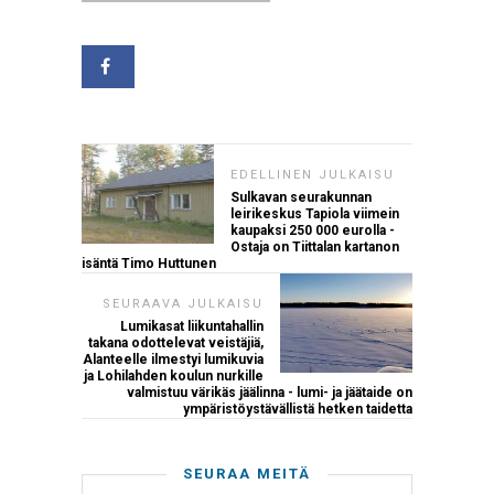
EDELLINEN JULKAISU
Sulkavan seurakunnan
leirikeskus Tapiola viimein
kaupaksi 250 000 eurolla -
Ostaja on Tiittalan kartanon
isäntä Timo Huttunen
SEURAAVA JULKAISU
Lumikasat liikuntahallin
takana odottelevat veistäjiä,
Alanteelle ilmestyi lumikuvia
ja Lohilahden koulun nurkille
valmistuu värikäs jäälinna - lumi- ja jäätaide on
ympäristöystävällistä hetken taidetta
SEURAA MEITÄ