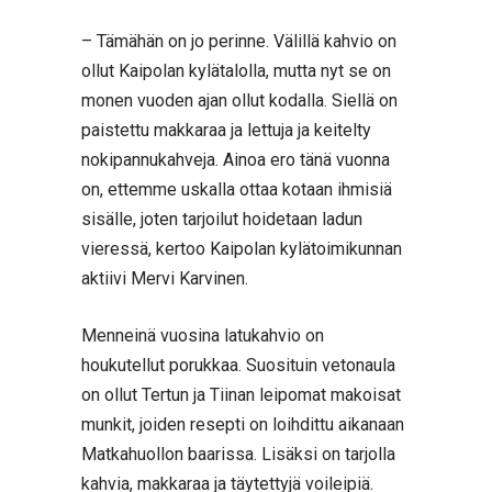
– Tämähän on jo perinne. Välillä kahvio on
ollut Kaipolan kylätalolla, mutta nyt se on
monen vuoden ajan ollut kodalla. Siellä on
paistettu makkaraa ja lettuja ja keitelty
nokipannukahveja. Ainoa ero tänä vuonna
on, ettemme uskalla ottaa kotaan ihmisiä
sisälle, joten tarjoilut hoidetaan ladun
vieressä, kertoo Kaipolan kylätoimikunnan
aktiivi Mervi Karvinen.
Menneinä vuosina latukahvio on
houkutellut porukkaa. Suosituin vetonaula
on ollut Tertun ja Tiinan leipomat makoisat
munkit, joiden resepti on loihdittu aikanaan
Matkahuollon baarissa. Lisäksi on tarjolla
kahvia, makkaraa ja täytettyjä voileipiä.