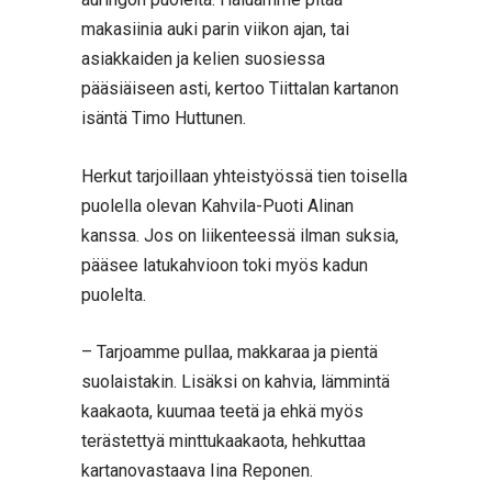
makasiinia auki parin viikon ajan, tai
asiakkaiden ja kelien suosiessa
pääsiäiseen asti, kertoo Tiittalan kartanon
isäntä Timo Huttunen.
Herkut tarjoillaan yhteistyössä tien toisella
puolella olevan Kahvila-Puoti Alinan
kanssa. Jos on liikenteessä ilman suksia,
pääsee latukahvioon toki myös kadun
puolelta.
– Tarjoamme pullaa, makkaraa ja pientä
suolaistakin. Lisäksi on kahvia, lämmintä
kaakaota, kuumaa teetä ja ehkä myös
terästettyä minttukaakaota, hehkuttaa
kartanovastaava Iina Reponen.