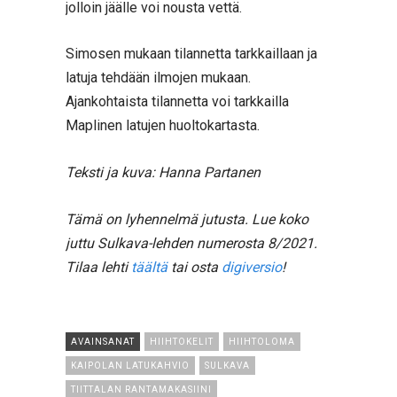
jolloin jäälle voi nousta vettä.
Simosen mukaan tilannetta tarkkaillaan ja
latuja tehdään ilmojen mukaan.
Ajankohtaista tilannetta voi tarkkailla
Maplinen latujen huoltokartasta.
Teksti ja kuva: Hanna Partanen
Tämä on lyhennelmä jutusta. Lue koko
juttu Sulkava-lehden numerosta 8/2021.
Tilaa lehti
täältä
tai osta
digiversio
!
AVAINSANAT
HIIHTOKELIT
HIIHTOLOMA
KAIPOLAN LATUKAHVIO
SULKAVA
TIITTALAN RANTAMAKASIINI