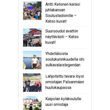
Antti Ketonen keräsi
juhlakansan
Soutustadionille –
Katso kuvat!
Suursoudut avattiin
näyttävästi – Katso
kuvat!
Yhdellätoista
soutukuninkuudella ohi
sulkavalaislegendan
Lahjoitettu tavara löysi
omistajan Palsanmäen
huutokaupassa
Kaipolan kyläkoululle
uusi omistaja