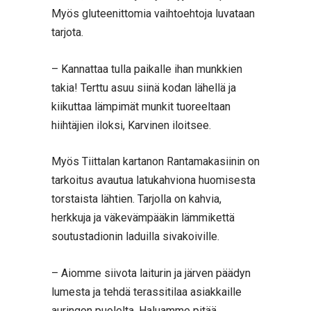
Myös gluteenittomia vaihtoehtoja luvataan
tarjota.
– Kannattaa tulla paikalle ihan munkkien
takia! Terttu asuu siinä kodan lähellä ja
kiikuttaa lämpimät munkit tuoreeltaan
hiihtäjien iloksi, Karvinen iloitsee.
Myös Tiittalan kartanon Rantamakasiinin on
tarkoitus avautua latukahviona huomisesta
torstaista lähtien. Tarjolla on kahvia,
herkkuja ja väkevämpääkin lämmikettä
soutustadionin laduilla sivakoiville.
– Aiomme siivota laiturin ja järven päädyn
lumesta ja tehdä terassitilaa asiakkaille
auringon puolelta. Haluamme pitää