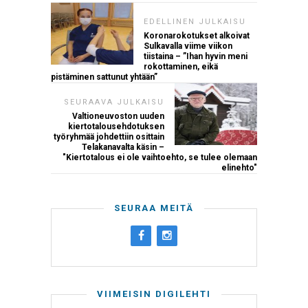
EDELLINEN JULKAISU
Koronarokotukset alkoivat
Sulkavalla viime viikon
tiistaina – ”Ihan hyvin meni
rokottaminen, eikä
pistäminen sattunut yhtään”
SEURAAVA JULKAISU
Valtioneuvoston uuden
kiertotalousehdotuksen
työryhmää johdettiin osittain
Telakanavalta käsin –
"Kiertotalous ei ole vaihtoehto, se tulee olemaan
elinehto"
SEURAA MEITÄ
VIIMEISIN DIGILEHTI