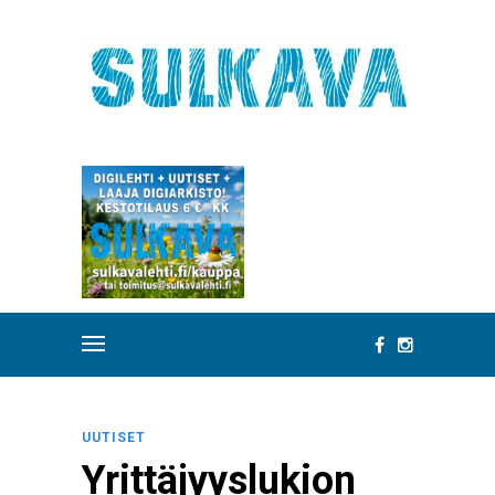
UUTISET
Yrittäjyyslukion