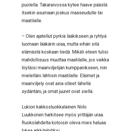
puolella. Takaraivossa kytee haave päästä
itsekin asumaan joskus maaseudulle tai
maatilalle.
– Olen ajatellut pyrkiä lääkikseen ja ryhtyä
luomaan lääkärin uraa, mutta eihän sitä
elämästä koskaan tiedä. Mikäli eteen tulisi
mahdollisuus muuttaa maatilalle, jos vaikka
löytäisi maanviljelijän kumppanikseen, niin
mielelläni lähtisin maatilalle. Eläimet ja
maanviljely ovat aina olleet lähellä
sydäntäni, ja omat juuret ovat siellä.
Lukion kakkosluokkalainen Niilo
Luukkonen harkitsee myös yrittäjän uraa.
Ruokolahdelta kotoisin oleva mies haluaa
lukea arkkitehdiksi.