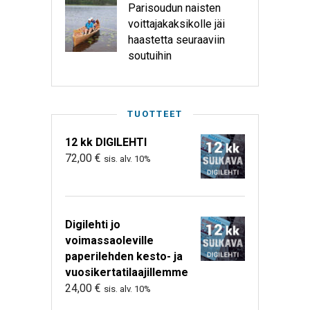
Parisoudun naisten
voittajakaksikolle jäi
haastetta seuraaviin
soutuihin
TUOTTEET
12 kk DIGILEHTI
72,00
€
sis. alv. 10%
Digilehti jo
voimassaoleville
paperilehden kesto- ja
vuosikertatilaajillemme
24,00
€
sis. alv. 10%