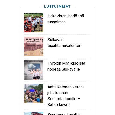
LUETUIMMAT
Hakovirran lähdössä
tunnelmaa
Sulkavan
tapahtumakalenteri
Hyroxin MM-kisoista
hopeaa Sulkavalle
Antti Ketonen keräsi
juhlakansan
Soutustadionille –
Katso kuvat!
Suursoudut avattiin