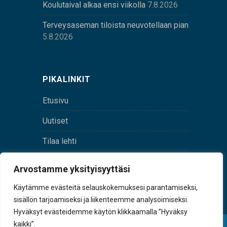
Koulutaival alkaa ensi viikolla
7.8.2026
Terveysaseman tiloista neuvotellaan pian
5.8.2026
PIKALINKIT
Etusivu
Uutiset
Tilaa lehti
Yhteystiedot
Arvostamme yksityisyyttäsi
Digilehti
Käytämme evästeitä selauskokemuksesi parantamiseksi,
sisällön tarjoamiseksi ja liikenteemme analysoimiseksi.
Hyväksyt evästeidemme käytön klikkaamalla ”Hyväksy
kaikki”.