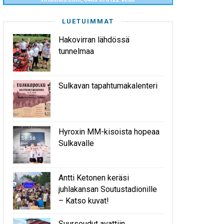
LUETUIMMAT
Hakovirran lähdössä
tunnelmaa
Sulkavan tapahtumakalenteri
Hyroxin MM-kisoista hopeaa
Sulkavalle
Antti Ketonen keräsi
juhlakansan Soutustadionille
– Katso kuvat!
Suursoudut avattiin