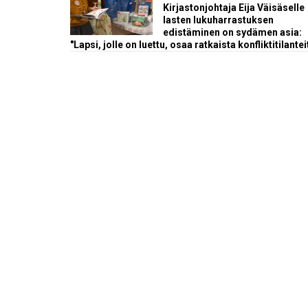
Kirjastonjohtaja Eija Väisäselle
lasten lukuharrastuksen
edistäminen on sydämen asia:
"Lapsi, jolle on luettu, osaa ratkaista konfliktitilantei