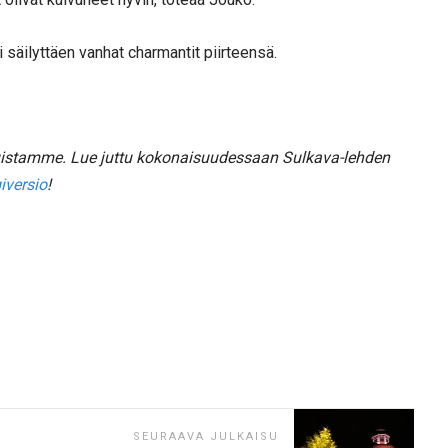
 säilyttäen vanhat charmantit piirteensä.
tuistamme.
Lue juttu kokonaisuudessaan Sulkava-lehden
iversio
!
SEURAAVA JULKAISU