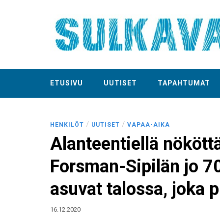
ETUSIVU
UUTISET
TAPAHTUMAT
/
/
HENKILÖT
UUTISET
VAPAA-AIKA
Alanteentiellä nökött
Forsman-Sipilän jo 70
asuvat talossa, joka p
16.12.2020