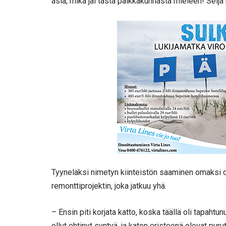
asia, mikä jäi tästä paikkakunnasta mieleen! Seija
Tyyneläksi nimetyn kiinteistön saaminen omaksi oli
remonttiprojektin, joka jatkuu yhä.
– Ensin piti korjata katto, koska täällä oli tapaht
ollut ehtinyt syntyä, ja katon eristeenä olevat puru