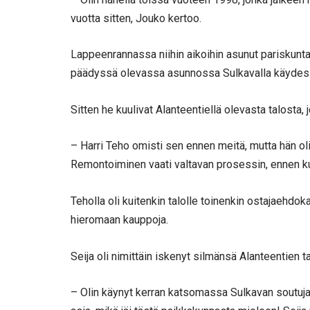
vuotta sitten, Jouko kertoo.
Lappeenrannassa niihin aikoihin asunut pariskunta
päädyssä olevassa asunnossa Sulkavalla käydes
Sitten he kuulivat Alanteentiellä olevasta talosta,
– Harri Teho omisti sen ennen meitä, mutta hän o
Remontoiminen vaati valtavan prosessin, ennen ku
Teholla oli kuitenkin talolle toinenkin ostajaehdok
hieromaan kauppoja.
Seija oli nimittäin iskenyt silmänsä Alanteentien ta
– Olin käynyt kerran katsomassa Sulkavan soutuja j