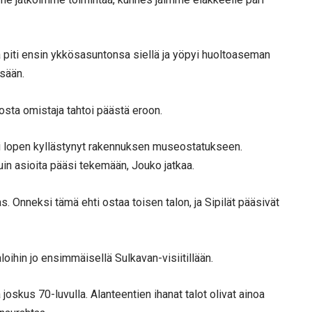
 piti ensin ykkösasuntonsa siellä ja yöpyi huoltoaseman
sään.
 josta omistaja tahtoi päästä eroon.
li lopen kyllästynyt rakennuksen museostatukseen.
in asioita pääsi tekemään, Jouko jatkaa.
as. Onneksi tämä ehti ostaa toisen talon, ja Sipilät pääsivät
loihin jo ensimmäisellä Sulkavan-visiitillään.
oskus 70-luvulla. Alanteentien ihanat talot olivat ainoa