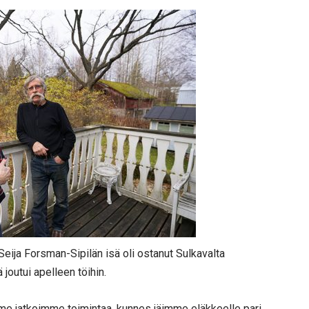
 Seija Forsman-Sipilän isä oli ostanut Sulkavalta
joutui apelleen töihin.
 me jatkoimme toimintaa, kunnes jäimme eläkkeelle pari