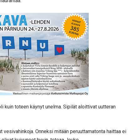
 naurahtaa.
 kuin toteen käynyt unelma. Sipilät aloittivat uutteran
unut vesivahinkoja. Onneksi mitään peruuttamatonta haittaa ei
t olivat kuivuneet hyvin, toteaa Jouko.