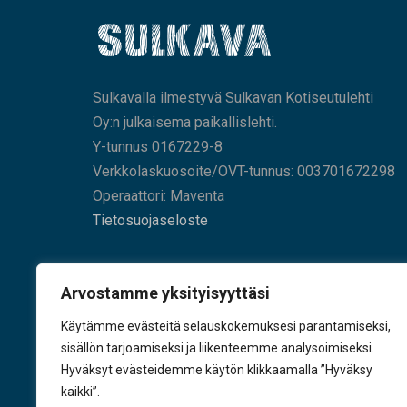
Sulkavalla ilmestyvä Sulkavan Kotiseutulehti
Oy:n julkaisema paikallislehti.
Y-tunnus 0167229-8
Verkkolaskuosoite/OVT-tunnus: 003701672298
Operaattori: Maventa
Tietosuojaseloste
HAE SIVUILTAMME
Arvostamme yksityisyyttäsi
Käytämme evästeitä selauskokemuksesi parantamiseksi,
sisällön tarjoamiseksi ja liikenteemme analysoimiseksi.
Hyväksyt evästeidemme käytön klikkaamalla ”Hyväksy
KÄY TYKKÄÄMÄSSÄ
kaikki”.