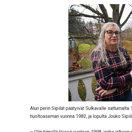
Alun perin Sipilät päätyivät Sulkavalle sattumalta.
huoltoaseman vuonna 1982, ja lopulta Jouko Sipilä 
– Olin hänellä töissä vuoteen 1998, jonka jälkeen