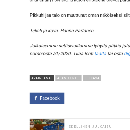
Pikkuhiljaa talo on muuttunut oman näköiseksi silti
Teksti ja kuva: Hanna Partanen
Julkaisemme nettisivuillamme lyhyitä pätkiä ju
numerosta 51/2020. Tilaa lehti
täältä
tai osta
dig
AVAINSANAT
ALANTEENTIE
SULKAVA
Facebook
EDELLINEN JULKAISU