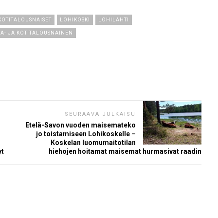
KOTITALOUSNAISET
LOHIKOSKI
LOHILAHTI
A- JA KOTITALOUSNAINEN
SEURAAVA JULKAISU
Etelä-Savon vuoden maisemateko
jo toistamiseen Lohikoskelle –
Koskelan luomumaitotilan
yt
hiehojen hoitamat maisemat hurmasivat raadin