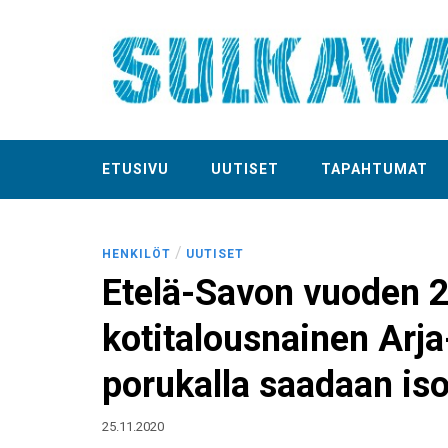
ETUSIVU
UUTISET
TAPAHTUMAT
/
HENKILÖT
UUTISET
Etelä-Savon vuoden 
kotitalousnainen Arja
porukalla saadaan iso
25.11.2020