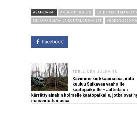
AVAINSANAT
ARJA-RIITTA REPO
LOHIKOSKEN MAA- JA 
SULKAVAN MAA- JA KOTITALOUSNAISET
VUODEN 2020 MA
Facebook
EDELLINEN JULKAISU
Kävimme kurkkaamassa, mitä
kuuluu Sulkavan vanhoille
kaatopaikoille – Jätteitä on
kärrätty ainakin kolmelle kaatopaikalle, jotka ovat n
maisemoitumassa