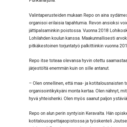
Punkaharjulla.
Valintaperusteiden mukaan Repo on aina sydämestä
organisoi erilaisia tapahtumia. Revon ansioksi void
jättipalsaminkin poistossa. Vuonna 2018 Lohikoskel
Lohilahden koulun kanssa. Maakunnallisesti arvok
pitkäkestoinen torjuntatyö palkittiinkin vuonna 
Repo itse toteaa olevansa hyvin otettu saamasta
järjestöltä enemmän kuin on sille antanut.
– Olen onnellinen, että maa- ja kotitalousnaisten 
organisointikykyäni monta kertaa. Olen nähnyt, mite
hyvä yhteishenki. Olen myös saanut paljon ystäviä 
Repo on alun perin syntyisin Keravalta. Hän opisk
kotitalousopettajaopistossa ja työskenteli Jout