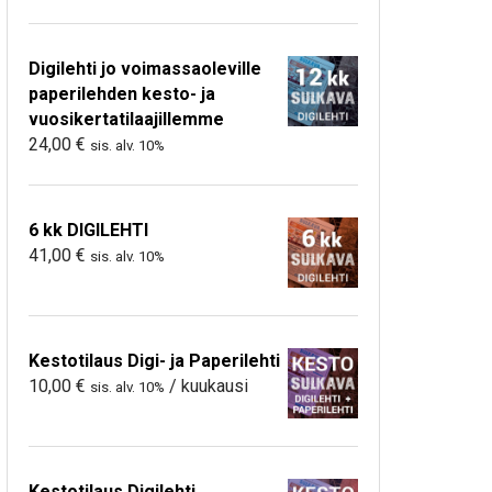
Digilehti jo voimassaoleville
paperilehden kesto- ja
vuosikertatilaajillemme
24,00
€
sis. alv. 10%
6 kk DIGILEHTI
41,00
€
sis. alv. 10%
Kestotilaus Digi- ja Paperilehti
10,00
€
/ kuukausi
sis. alv. 10%
Kestotilaus Digilehti