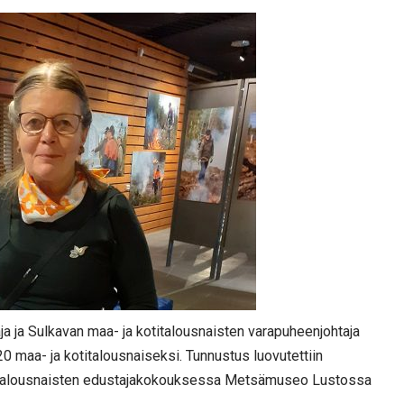
a ja Sulkavan maa- ja kotitalousnaisten varapuheenjohtaja
0 maa- ja kotitalousnaiseksi. Tunnustus luovutettiin
otitalousnaisten edustajakokouksessa Metsämuseo Lustossa