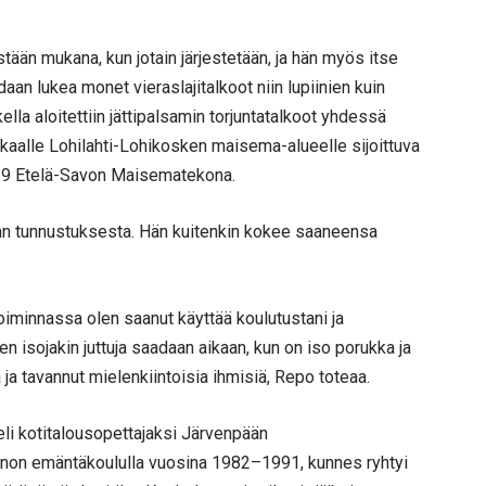
än mukana, kun jotain järjestetään, ja hän myös itse
aan lukea monet vieraslajitalkoot niin lupiinien kuin
la aloitettiin jättipalsamin torjuntatalkoot yhdessä
kaalle Lohilahti-Lohikosken maisema-alueelle sijoittuva
2019 Etelä-Savon Maisematekona.
an tunnustuksesta. Hän kuitenkin kokee saaneensa
toiminnassa olen saanut käyttää koulutustani ja
n isojakin juttuja saadaan aikaan, kun on iso porukka ja
ja tavannut mielenkiintoisia ihmisiä, Repo toteaa.
eli kotitalousopettajaksi Järvenpään
senon emäntäkoululla vuosina 1982–1991, kunnes ryhtyi