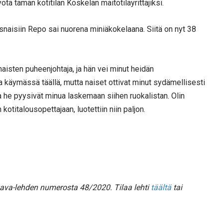
tämän kotitilan Koskelan maitotilayrittäjiksi.
naisiin Repo sai nuorena miniäkokelaana. Siitä on nyt 38
naisten puheenjohtaja, ja hän vei minut heidän
 käymässä täällä, mutta naiset ottivat minut sydämellisesti
ja he pyysivät minua laskemaan siihen ruokalistan. Olin
otitalousopettajaan, luotettiin niin paljon.
kava-lehden numerosta 48/2020. Tilaa lehti
täältä
tai