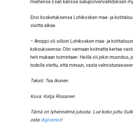
miehensä Esan kanssa sukupolvenvaihdoksen myötä 
Ensi kosketuksensa Lohikosken maa- ja kotitalous
vuotta aikaa.
– Anoppi oli silloin Lohikosken maa- ja kotitalous
kokoukseensa. Olin varmaan kolmatta kertaa vasta
heti mukaan toimintaan. Heillä oli jokin muonitus, 
todella otettu, että minuun, vasta valmistuneeseen k
Teksti: Tea Ikonen
Kuva: Katja Rissanen
Tämä on lyhennelmä jutusta. Lue koko juttu Sul
osta
digiversio
!