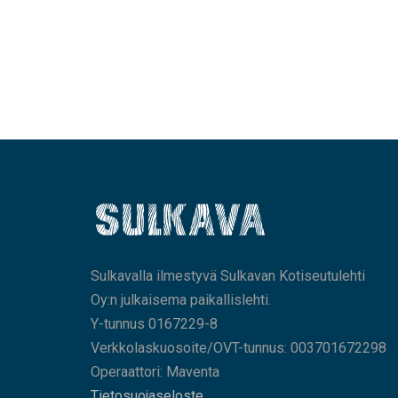
Sulkavalla ilmestyvä Sulkavan Kotiseutulehti
Oy:n julkaisema paikallislehti.
Y-tunnus 0167229-8
Verkkolaskuosoite/OVT-tunnus: 003701672298
Operaattori: Maventa
Tietosuojaseloste