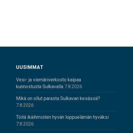
UUSIMMAT
Vesi- ja viemäriverkosto kaipaa
kunnostusta Sulkavalla
7.8.2026
Mikä on ollut parasta Sulkavan kesässä?
7.8.2026
Töitä ikäihmisten hyvän loppuelämän hyväksi
7.8.2026