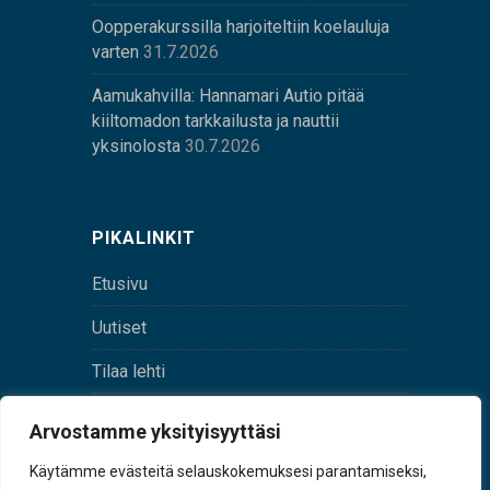
Oopperakurssilla harjoiteltiin koelauluja
varten
31.7.2026
Aamukahvilla: Hannamari Autio pitää
kiiltomadon tarkkailusta ja nauttii
yksinolosta
30.7.2026
PIKALINKIT
Etusivu
Uutiset
Tilaa lehti
Yhteystiedot
Arvostamme yksityisyyttäsi
Digilehti
Käytämme evästeitä selauskokemuksesi parantamiseksi,