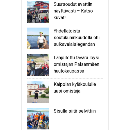
Suursoudut avattiin
näyttävästi – Katso
kuvat!
Yhdellätoista
soutukuninkuudella ohi
sulkavalaislegendan
Lahjoitettu tavara löysi
omistajan Palsanmäen
huutokaupassa
Kaipolan kyläkoululle
uusi omistaja
Sisulla siitä selvittiin