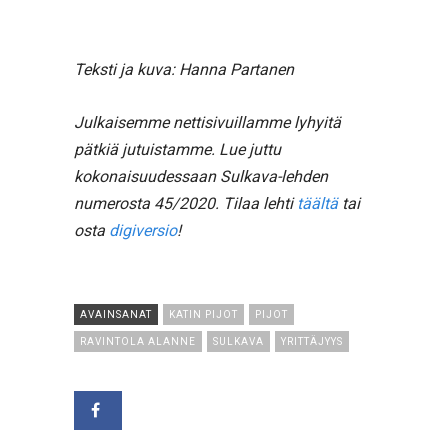
Teksti ja kuva: Hanna Partanen
Julkaisemme nettisivuillamme lyhyitä
pätkiä jutuistamme.
Lue juttu
kokonaisuudessaan Sulkava-lehden
numerosta 45/2020. Tilaa lehti
täältä
tai
osta
digiversio
!
AVAINSANAT
KATIN PIJOT
PIJOT
RAVINTOLA ALANNE
SULKAVA
YRITTÄJYYS