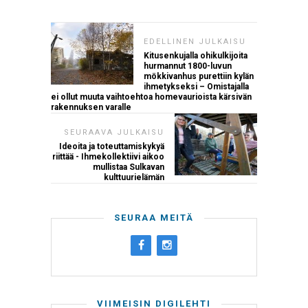
EDELLINEN JULKAISU
Kitusenkujalla ohikulkijoita
hurmannut 1800-luvun
mökkivanhus purettiin kylän
ihmetykseksi – Omistajalla
ei ollut muuta vaihtoehtoa homevaurioista kärsivän
rakennuksen varalle
SEURAAVA JULKAISU
Ideoita ja toteuttamiskykyä
riittää - Ihmekollektiivi aikoo
mullistaa Sulkavan
kulttuurielämän
SEURAA MEITÄ
VIIMEISIN DIGILEHTI