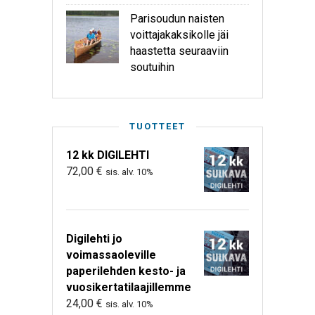
Parisoudun naisten
voittajakaksikolle jäi
haastetta seuraaviin
soutuihin
TUOTTEET
12 kk DIGILEHTI
72,00
€
sis. alv. 10%
Digilehti jo
voimassaoleville
paperilehden kesto- ja
vuosikertatilaajillemme
24,00
€
sis. alv. 10%