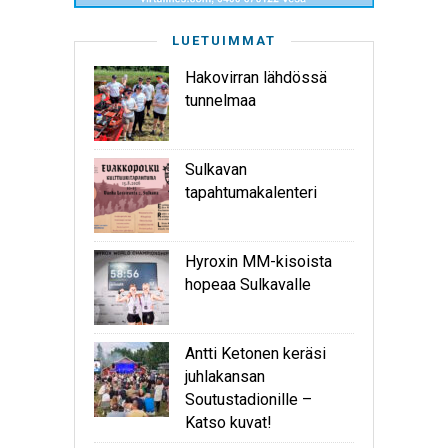
LUETUIMMAT
Hakovirran lähdössä
tunnelmaa
Sulkavan
tapahtumakalenteri
Hyroxin MM-kisoista
hopeaa Sulkavalle
Antti Ketonen keräsi
juhlakansan
Soutustadionille –
Katso kuvat!