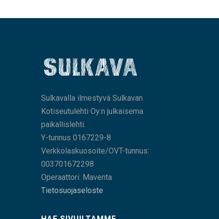
Sulkavalla ilmestyvä Sulkavan
Kotiseutulehti Oy:n julkaisema
paikallislehti.
Y-tunnus 0167229-8
Verkkolaskuosoite/OVT-tunnus:
003701672298
Operaattori: Maventa
Tietosuojaseloste
HAE SIVUILTAMME