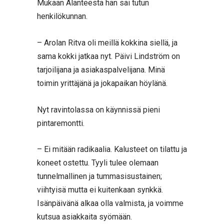
Mukaan Alanteesta hän sai tutun
henkilökunnan.
– Arolan Ritva oli meillä kokkina siellä, ja
sama kokki jatkaa nyt. Päivi Lindström on
tarjoilijana ja asiakaspalvelijana. Minä
toimin yrittäjänä ja jokapaikan höylänä.
Nyt ravintolassa on käynnissä pieni
pintaremontti.
– Ei mitään radikaalia. Kalusteet on tilattu ja
koneet ostettu. Tyyli tulee olemaan
tunnelmallinen ja tummasisustainen;
viihtyisä mutta ei kuitenkaan synkkä.
Isänpäivänä alkaa olla valmista, ja voimme
kutsua asiakkaita syömään.