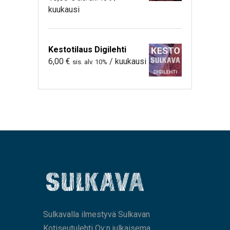
kuukausi
Kestotilaus Digilehti
6,00
€
/ kuukausi
sis. alv. 10%
Sulkavalla ilmestyvä Sulkavan
Kotiseutulehti Oy:n julkaisema