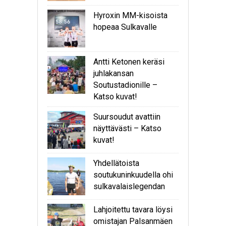
Hyroxin MM-kisoista
hopeaa Sulkavalle
Antti Ketonen keräsi
juhlakansan
Soutustadionille –
Katso kuvat!
Suursoudut avattiin
näyttävästi – Katso
kuvat!
Yhdellätoista
soutukuninkuudella ohi
sulkavalaislegendan
Lahjoitettu tavara löysi
omistajan Palsanmäen