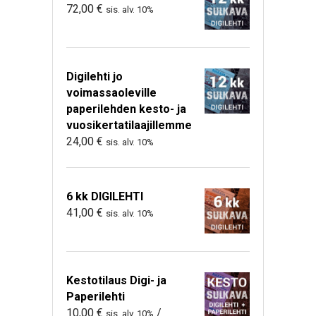
72,00
€
sis. alv. 10%
Digilehti jo
voimassaoleville
paperilehden kesto- ja
vuosikertatilaajillemme
24,00
€
sis. alv. 10%
6 kk DIGILEHTI
41,00
€
sis. alv. 10%
Kestotilaus Digi- ja
Paperilehti
10,00
€
/
sis. alv. 10%