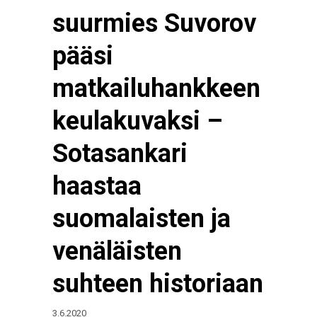
suurmies Suvorov
pääsi
matkailuhankkeen
keulakuvaksi –
Sotasankari
haastaa
suomalaisten ja
venäläisten
suhteen historiaan
3.6.2020