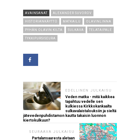
AVAINSANAT
ALEXANDER SUVOROV
HISTORIANKÄYTTÖ
MATKAILU
OLAVINLINNA
PYHÄN OLAVIN KILTA
SULKAVA
TELATAIPALE
TYKKIPURSISEURA
EDELLINEN JULKAISU
Veden matka - mitä kaikkea
tapahtuu vedelle sen
kulkiessa Kirkkokankaalta
sulkavalaistalouksiin ja sieltä
jätevedenpuhdistamon kautta takaisin luonnon
kiertokulkuun?
SEURAAVA JULKAISU
Partalansaaresta aletaan