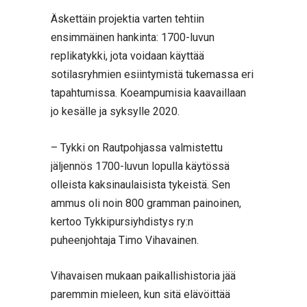
Äskettäin projektia varten tehtiin
ensimmäinen hankinta: 1700-luvun
replikatykki, jota voidaan käyttää
sotilasryhmien esiintymistä tukemassa eri
tapahtumissa. Koeampumisia kaavaillaan
jo kesälle ja syksylle 2020.
– Tykki on Rautpohjassa valmistettu
jäljennös 1700-luvun lopulla käytössä
olleista kaksinaulaisista tykeistä. Sen
ammus oli noin 800 gramman painoinen,
kertoo Tykkipursiyhdistys ry:n
puheenjohtaja Timo Vihavainen.
Vihavaisen mukaan paikallishistoria jää
paremmin mieleen, kun sitä elävöittää