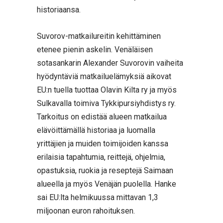
historiaansa.
Suvorov-matkailureitin kehittäminen
etenee pienin askelin. Venäläisen
sotasankarin Alexander Suvorovin vaiheita
hyödyntäviä matkailuelämyksiä aikovat
EU:n tuella tuottaa Olavin Kilta ry ja myös
Sulkavalla toimiva Tykkipursiyhdistys ry.
Tarkoitus on edistää alueen matkailua
elävöittämällä historiaa ja luomalla
yrittäjien ja muiden toimijoiden kanssa
erilaisia tapahtumia, reittejä, ohjelmia,
opastuksia, ruokia ja reseptejä Saimaan
alueella ja myös Venäjän puolella. Hanke
sai EU:lta helmikuussa mittavan 1,3
miljoonan euron rahoituksen.