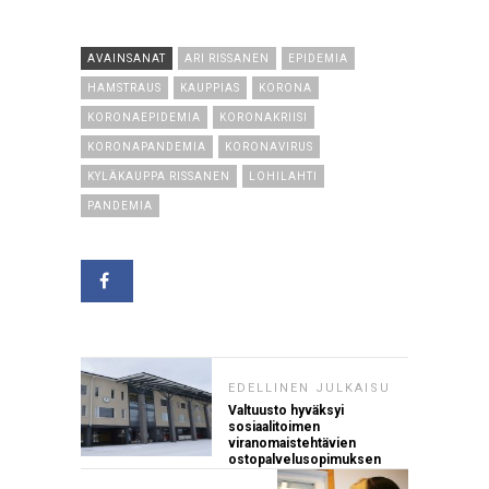
AVAINSANAT
ARI RISSANEN
EPIDEMIA
HAMSTRAUS
KAUPPIAS
KORONA
KORONAEPIDEMIA
KORONAKRIISI
KORONAPANDEMIA
KORONAVIRUS
KYLÄKAUPPA RISSANEN
LOHILAHTI
PANDEMIA
EDELLINEN JULKAISU
Valtuusto hyväksyi
sosiaalitoimen
viranomaistehtävien
ostopalvelusopimuksen