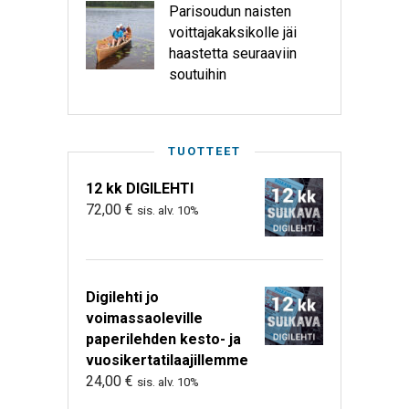
Parisoudun naisten
voittajakaksikolle jäi
haastetta seuraaviin
soutuihin
TUOTTEET
12 kk DIGILEHTI
72,00
€
sis. alv. 10%
Digilehti jo
voimassaoleville
paperilehden kesto- ja
vuosikertatilaajillemme
24,00
€
sis. alv. 10%