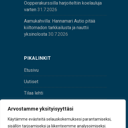
Oopperakurssilla harjoiteltiin koelauluja
varten
31.7.2026
Aamukahvilla: Hannamari Autio pitää
kiiltomadon tarkkailusta ja nauttii
yksinolosta
30.7.2026
PIKALINKIT
Etusivu
Uutiset
Tilaa lehti
Yhteystiedot
Arvostamme yksityisyyttäsi
Digilehti
Käytämme evästeitä selauskokemuksesi parantamiseksi,
sisällön tarjoamiseksi ja liikenteemme analysoimiseksi.