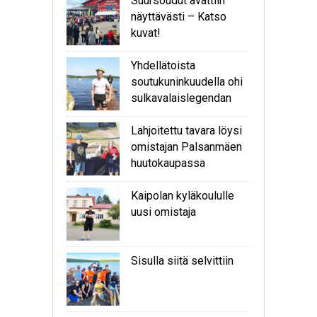
Suursoudut avattiin
näyttävästi – Katso
kuvat!
Yhdellätoista
soutukuninkuudella ohi
sulkavalaislegendan
Lahjoitettu tavara löysi
omistajan Palsanmäen
huutokaupassa
Kaipolan kyläkoululle
uusi omistaja
Sisulla siitä selvittiin