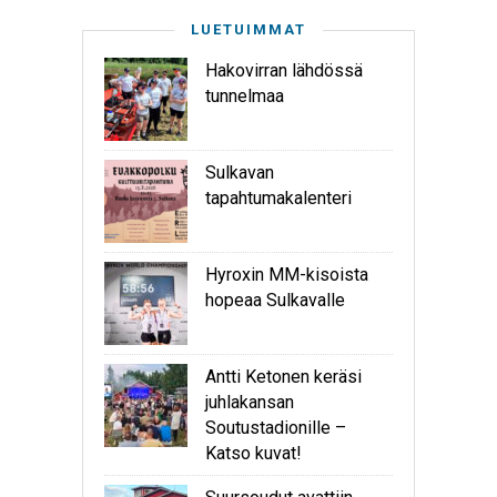
LUETUIMMAT
Hakovirran lähdössä
tunnelmaa
Sulkavan
tapahtumakalenteri
Hyroxin MM-kisoista
hopeaa Sulkavalle
Antti Ketonen keräsi
juhlakansan
Soutustadionille –
Katso kuvat!