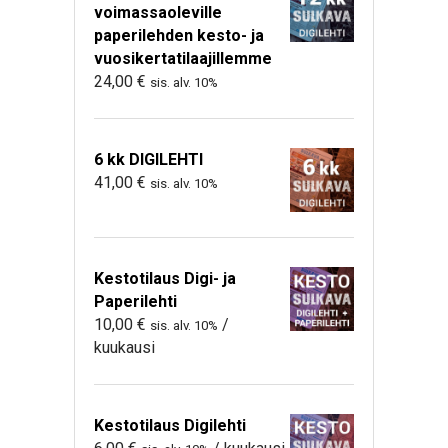
voimassaoleville
paperilehden kesto- ja
vuosikertatilaajillemme
24,00
€
sis. alv. 10%
6 kk DIGILEHTI
41,00
€
sis. alv. 10%
Kestotilaus Digi- ja
Paperilehti
10,00
€
/
sis. alv. 10%
kuukausi
Kestotilaus Digilehti