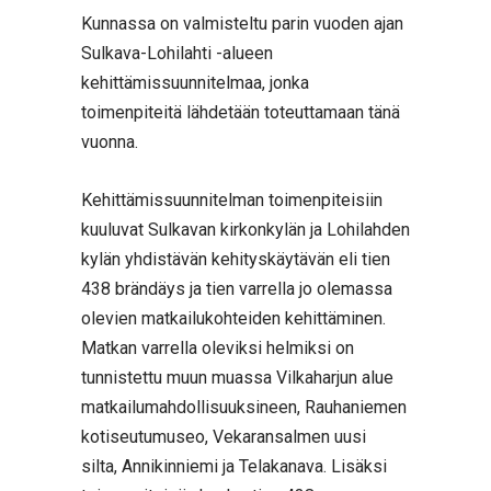
Kunnassa on valmisteltu parin vuoden ajan
Sulkava-Lohilahti -alueen
kehittämissuunnitelmaa, jonka
toimenpiteitä lähdetään toteuttamaan tänä
vuonna.
Kehittämissuunnitelman toimenpiteisiin
kuuluvat Sulkavan kirkonkylän ja Lohilahden
kylän yhdistävän kehityskäytävän eli tien
438 brändäys ja tien varrella jo olemassa
olevien matkailukohteiden kehittäminen.
Matkan varrella oleviksi helmiksi on
tunnistettu muun muassa Vilkaharjun alue
matkailumahdollisuuksineen, Rauhaniemen
kotiseutumuseo, Vekaransalmen uusi
silta, Annikinniemi ja Telakanava. Lisäksi