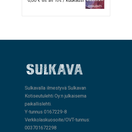
6,00
€
/ kuukausi
sis. alv. 10%
Sulkavalla ilmestyvä Sulkavan
Kotiseutulehti Oy:n julkaisema
paikallislehti.
Y-tunnus 0167229-8
Verkkolaskuosoite/OVT-tunnus:
003701672298