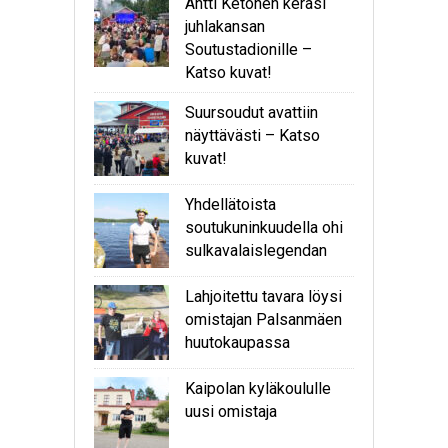
Antti Ketonen keräsi
juhlakansan
Soutustadionille –
Katso kuvat!
Suursoudut avattiin
näyttävästi – Katso
kuvat!
Yhdellätoista
soutukuninkuudella ohi
sulkavalaislegendan
Lahjoitettu tavara löysi
omistajan Palsanmäen
huutokaupassa
Kaipolan kyläkoululle
uusi omistaja