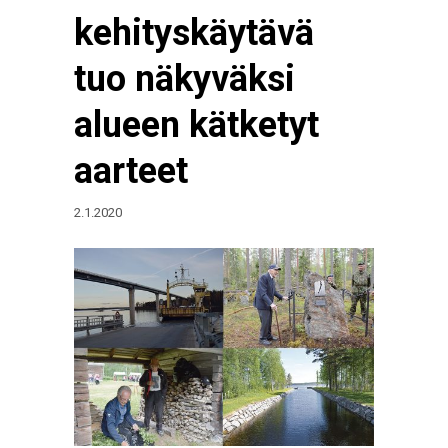
kehityskäytävä
tuo näkyväksi
alueen kätketyt
aarteet
2.1.2020