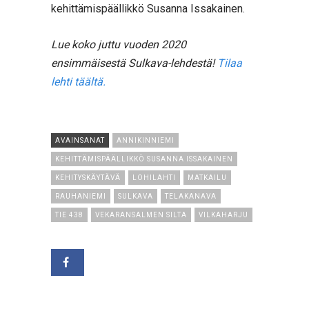
kehittämispäällikkö Susanna Issakainen.
Lue koko juttu vuoden 2020
ensimmäisestä Sulkava-lehdestä!
Tilaa
lehti täältä.
AVAINSANAT
ANNIKINNIEMI
KEHITTÄMISPÄÄLLIKKÖ SUSANNA ISSAKAINEN
KEHITYSKÄYTÄVÄ
LOHILAHTI
MATKAILU
RAUHANIEMI
SULKAVA
TELAKANAVA
TIE 438
VEKARANSALMEN SILTA
VILKAHARJU