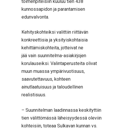
toimenpiteisiin kuuluu tien 438
kunnossapidon ja parantamisen
edunvalvonta.
Kehityskohteiksi valittiin riittävän
konkreettisia ja yksityiskohtaisia
kehittämiskohteita, jotteivat ne
jää vain suunnitelma-asiakirjojen
korulauseiksi. Valintaperusteita olivat
muun muassa ympärivuotisuus,
saavutettavuus, kohteen
ainutlaatuisuus ja taloudellinen
realistisuus.
– Suunnitelman laadinnassa keskityttiin
tien välittömässä läheisyydessä oleviin
kohteisiin, toteaa Sulkavan kunnan vs.