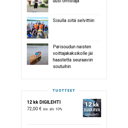
uusi omistaja
Sisulla siitä selvittiin
Parisoudun naisten
voittajakaksikolle jäi
haastetta seuraaviin
soutuihin
TUOTTEET
12 kk DIGILEHTI
72,00
€
sis. alv. 10%