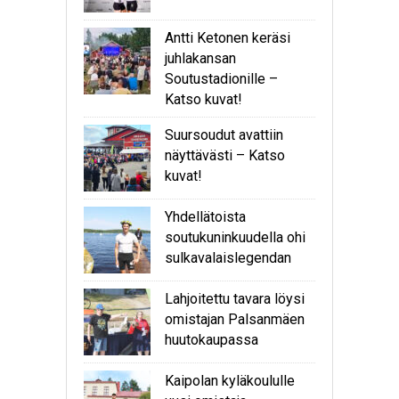
Antti Ketonen keräsi
juhlakansan
Soutustadionille –
Katso kuvat!
Suursoudut avattiin
näyttävästi – Katso
kuvat!
Yhdellätoista
soutukuninkuudella ohi
sulkavalaislegendan
Lahjoitettu tavara löysi
omistajan Palsanmäen
huutokaupassa
Kaipolan kyläkoululle