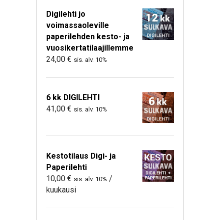
Digilehti jo
voimassaoleville
paperilehden kesto- ja
vuosikertatilaajillemme
24,00
€
sis. alv. 10%
6 kk DIGILEHTI
41,00
€
sis. alv. 10%
Kestotilaus Digi- ja
Paperilehti
10,00
€
/
sis. alv. 10%
kuukausi