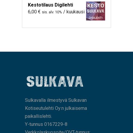
Kestotilaus Digilehti
6,00
€
/ kuukausi
sis. alv. 10%
Sulkavalla ilmestyvä Sulkavan
Kotiseutulehti Oy:n julkaisema
paikallislehti.
Y-tunnus 0167229-8
Verkkolaskuosoite/OVT-tunnus: