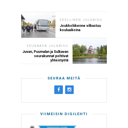
EDELLINEN JULKAISU
Joukkoliikenne vilkastuu
kouluaikoina
SEURAAVA JULKAISU
Juvan, Puumalan ja Sulkavan
seurakunnat pohtivat
yhteistyötä
SEURAA MEITÄ
VIIMEISIN DIGILEHTI