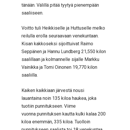
tänään. Välillä pitää tyytyä pienempään
saaliiseen.
Voitto tuli Heikkiselle ja Huttuselle melko
reilulla erolla seuraavaan venekuntaan.
Kisan kakkoseksi sijoittuivat Raimo
Seppänen ja Hannu Lundberg 21,550 kilon
saalillaan ja kolmannelle sijalle Markku
Vainikka ja Tomi Oinonen 19,770 kilon
saaliilla.
Kaiken kaikkiaan järvestä nousi
lauantaina noin 135 kiloa haukea, joka
tuotiin punnitukseen. Viime
vuonna punnituksen kautta kulki kalaa 200
kiloa enemmän, 335 kiloa. Tuolloin
punnitukseen saalista toi 18 venekuntaa.